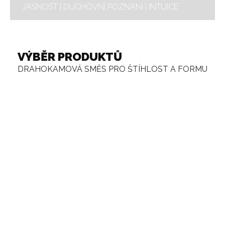
JASNOST | DUCHOVNÍ POZNÁNÍ | INTUICE
VÝBĚR PRODUKTŮ
DRAHOKAMOVÁ SMĚS PRO ŠTÍHLOST A FORMU
FIOLA | PRO ŠTÍHLOST A
KARAFA NA VODU ERA SET