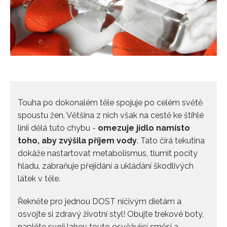
Touha po dokonalém těle spojuje po celém světě
spoustu žen. Většina z nich však na cestě ke štíhlé
linii dělá tuto chybu -
omezuje jídlo namísto
toho, aby zvýšila příjem vody
. Tato čirá tekutina
dokáže nastartovat metabolismus, tlumit pocity
hladu, zabraňuje přejídání a ukládání škodlivých
látek v těle.
Řekněte pro jednou DOST ničivým dietám a
osvojte si zdravý životní styl! Obujte trekové boty,
naplňte svoji lahev touto osvěžující směsí a