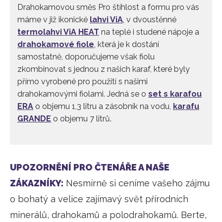
Drahokamovou směs Pro štíhlost a formu pro vás
máme v již ikonické
lahvi ViA
, v dvoustěnné
termolahvi ViA HEAT
na teplé i studené nápoje a
drahokamové fiole
, která je k dostání
samostatně, doporučujeme však fiolu
zkombinovat s jednou z našich karaf, které byly
přímo vyrobené pro použití s našimi
drahokamovými fiolami. Jedná se o
set s karafou
ERA
o objemu 1,3 litru a zásobník na vodu,
karafu
GRANDE
o objemu 7 litrů.
UPOZORNĚNÍ PRO ČTENÁŘE A NAŠE
ZÁKAZNÍKY:
Nesmírně si ceníme vašeho zájmu
o bohatý a velice zajímavý svět přírodních
minerálů, drahokamů a polodrahokamů. Berte,