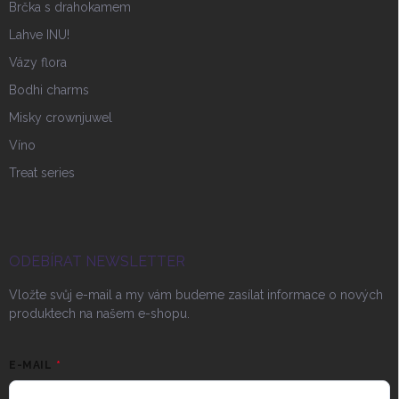
Brčka s drahokamem
Lahve INU!
Vázy flora
Bodhi charms
Misky crownjuwel
Víno
Treat series
ODEBÍRAT NEWSLETTER
Vložte svůj e-mail a my vám budeme zasílat informace o nových
produktech na našem e-shopu.
E-MAIL