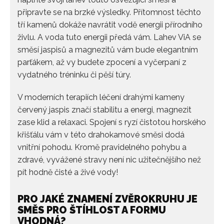
připravte se na brzké výsledky. Přítomnost těchto
tří kamenů dokáže navrátit vodě energii přírodního
živlu. A voda tuto energii předá vám. Lahev ViA se
směsí jaspisů a magnezitů vám bude elegantním
parťákem, až vy budete zpocení a vyčerpaní z
vydatného tréninku či pěší túry.
V moderních terapiích léčení drahými kameny
červený jaspis značí stabilitu a energi, magnezit
zase klid a relaxaci. Spojení s ryzí čistotou horského
křišťálu vám v této drahokamové směsi dodá
vnitřní pohodu. Kromě pravidelného pohybu a
zdravé, vyvážené stravy není nic užitečnějšího než
pít hodně čisté a živé vody!
PRO JAKÉ ZNAMENÍ ZVĚROKRUHU JE
SMĚS PRO ŠTÍHLOST A FORMU
VHODNÁ?