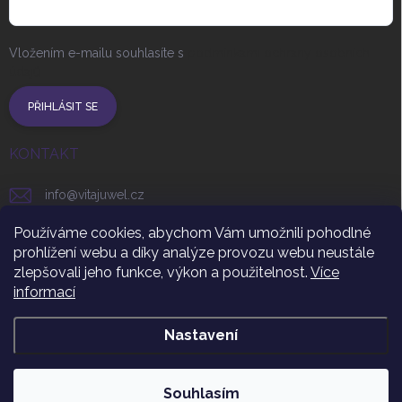
Vložením e-mailu souhlasíte s
podmínkami ochrany osobních
údajů
PŘIHLÁSIT SE
KONTAKT
info
@
vitajuwel.cz
+420 608 262 656
Používáme cookies, abychom Vám umožnili pohodlné
prohlížení webu a díky analýze provozu webu neustále
vitajuwel_czsr
zlepšovali jeho funkce, výkon a použitelnost.
Více
informací
https://www.youtube.com/channel/UCUgHNR3t9ByF_uqm
Nastavení
Copyright 2026
VitaJuwel CZ
. Všechna práva vyhrazena.
Souhlasím