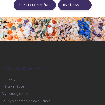
PŘEDCHOZÍ ČLÁNEK
DALŠÍ ČLÁNEK
Z
á
p
a
t
í
ZÁKAZNICKÝ SERVIS
Kontakty
Nákupní rádce
Vyzkoušejte si to!
Jak vybrat drahokamovou směs