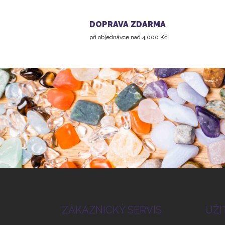
DOPRAVA ZDARMA
při objednávce nad 4 000 Kč
Z
á
p
a
ZÁKAZNICKÝ SERVIS
UŽI
t