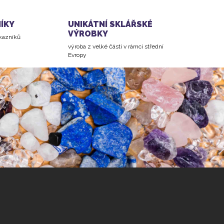
ÍKY
UNIKÁTNÍ SKLÁŘSKÉ
VÝROBKY
ákazníků
výroba z velké části v rámci střední
Evropy