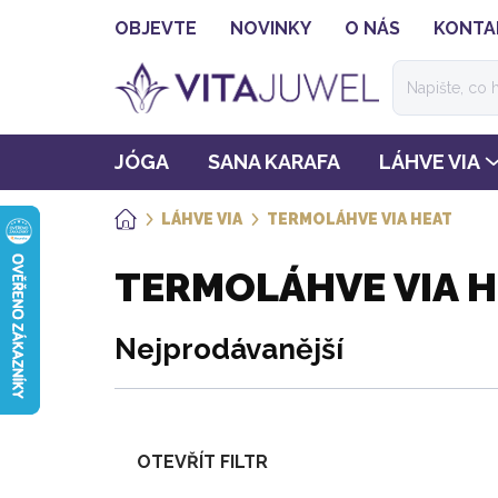
Přejít
OBJEVTE
NOVINKY
O NÁS
KONTA
na
obsah
JÓGA
SANA KARAFA
LÁHVE VIA
LÁHVE VIA
TERMOLÁHVE VIA HEAT
DOMŮ
TERMOLÁHVE VIA 
Nejprodávanější
OTEVŘÍT FILTR