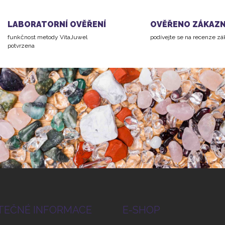
l
á
d
LABORATORNÍ OVĚŘENÍ
OVĚŘENO ZÁKAZN
a
funkčnost metody VitaJuwel
podívejte se na recenze z
c
potvrzena
í
p
r
v
k
y
v
ý
p
i
s
u
TEČNÉ INFORMACE
E-SHOP