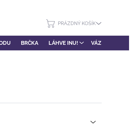
PRÁZDNÝ KOŠÍK
VODU
BRČKA
LÁHVE INU!
VÁZY FLORA