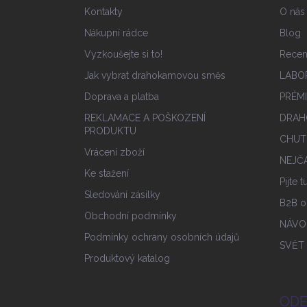
í
Kontakty
O nás
Nákupní rádce
Blog
Vyzkoušejte si to!
Rece
Jak vybrat drahokamovou směs
LABO
Doprava a platba
PRÉM
REKLAMACE A POŠKOZENÍ
DRAH
PRODUKTU
CHUT
Vrácení zboží
NEJČA
Ke stažení
Pijte 
Sledování zásilky
B2B o
Obchodní podmínky
NÁVO
Podmínky ochrany osobních údajů
SVĚT
Produktový katalog
ODE