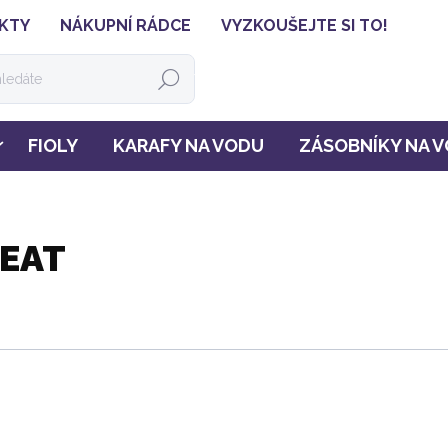
KTY
NÁKUPNÍ RÁDCE
VYZKOUŠEJTE SI TO!
HLEDAT
FIOLY
KARAFY NA VODU
ZÁSOBNÍKY NA 
HEAT