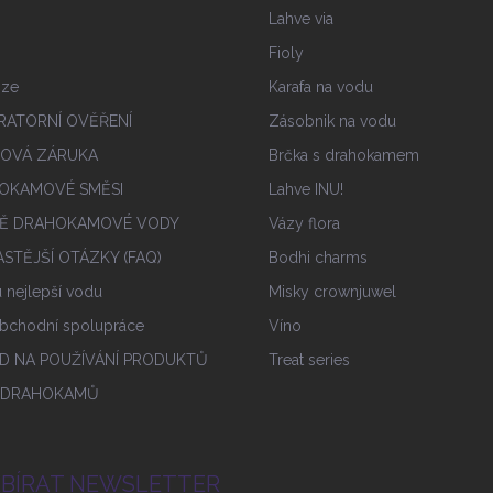
Lahve via
Fioly
nze
Karafa na vodu
RATORNÍ OVĚŘENÍ
Zásobnik na vodu
IOVÁ ZÁRUKA
Brčka s drahokamem
OKAMOVÉ SMĚSI
Lahve INU!
Ě DRAHOKAMOVÉ VODY
Vázy flora
STĚJŠÍ OTÁZKY (FAQ)
Bodhi charms
tu nejlepší vodu
Misky crownjuwel
bchodní spolupráce
Víno
D NA POUŽÍVÁNÍ PRODUKTŮ
Treat series
 DRAHOKAMŮ
BÍRAT NEWSLETTER