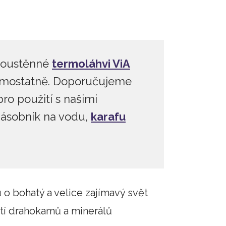
8 349 Kč
dvoustěnné
termoláhvi ViA
 samostatně. Doporučujeme
ro použití s našimi
 zásobník na vodu,
karafu
o bohatý a velice zajímavý svět
tí drahokamů a minerálů