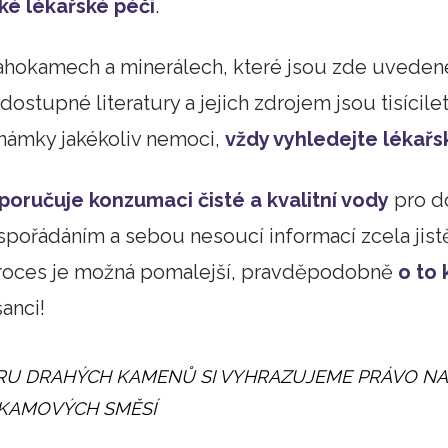
ké lékařské péči
.
rahokamech a minerálech, které jsou zde uveden
dostupné literatury a jejich zdrojem jsou tisícile
 známky jakékoliv nemoci,
vždy vyhledejte lékař
poručuje konzumaci čisté a kvalitní vody
pro d
pořádáním a sebou nesoucí informací zcela jis
 proces je možná pomalejší, pravděpodobně
o to 
anci!
RU DRAHÝCH KAMENŮ SI VYHRAZUJEME PRÁVO NA
KAMOVÝCH SMĚSÍ