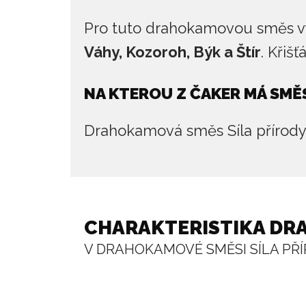
Pro tuto drahokamovou směs vy
Váhy, Kozoroh, Býk a Štír
. Křiš
NA KTEROU Z ČAKER MÁ SMĚS
Drahokamová směs Síla přírod
CHARAKTERISTIKA D
V DRAHOKAMOVÉ SMĚSI SÍLA PŘ