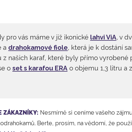
2 247 Kč
3 895 Kč
y pro vás máme v již ikonické
lahvi ViA
, v 
e a
drahokamové fiole
, která je k dostání
 z našich karaf, které byly přímo vyrobené p
se o
set s karafou ERA
o objemu 1,3 litru a
E ZÁKAZNÍKY:
Nesmírně si ceníme vašeho zájmu 
lodrahokamů. Berte, prosím, na vědomí, že použi