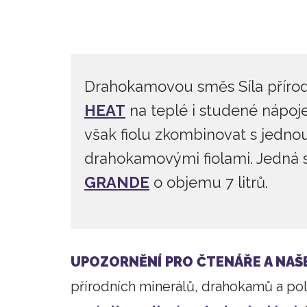
Drahokamovou směs Síla přírod
HEAT
na teplé i studené nápoj
však fiolu zkombinovat s jednou
drahokamovými fiolami. Jedná 
GRANDE
o objemu 7 litrů.
UPOZORNĚNÍ PRO ČTENÁŘE A NAŠ
přírodních minerálů, drahokamů a po