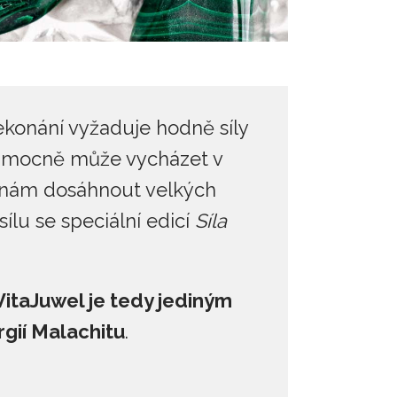
řekonání vyžaduje hodně síly
tak mocně může vycházet v
je nám dosáhnout velkých
ílu se speciální edicí
Síla
itaJuwel je tedy jediným
gií Malachitu
.