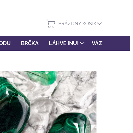
PRÁZDNÝ KOŠÍK
VODU
BRČKA
LÁHVE INU!
VÁZY FLORA