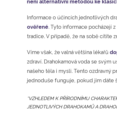
není alternativní metodou ke klasic
Informace o účincích jednotlivých d
ověřené
. Tyto informace pocházejí z 
tradice. V případě, že na sobě cítíte
Víme však, že valná většina lékařů
do
zdraví. Drahokamová voda se svým us
našeho těla i mysli. Tento ozdravný
jednoduše funguje, pokud jim dáte š
*VZHLEDEM K PŘÍRODNÍMU CHARAKTE
JEDNOTLIVÝCH DRAHOKAMŮ A DRAHO