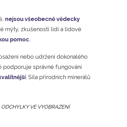
é,
nejsou všeobecně vědecky
té mýty, zkušenosti lidí a lidové
skou pomoc
.
osažení nebo udržení dokonalého
tě podporuje správné fungování
kvalitnější
. Síla přírodních minerálů
 ODCHYLKY VE VYOBRAZENÍ