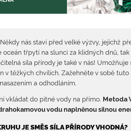
Někdy nás staví před velké výzvy, jejichž p
se oceán třpytí na slunci za klidných dnů, 
ačitelná síla přírody je také v nás! Umožňu
 v těžkých chvílích. Zažehněte v sobě tuto s
 nasazením a odhodláním.
 vkládat do pitné vody na přímo.
Metoda V
drahokamovou vodu naplněnou silnou ener
RUHU JE SMĚS SÍLA PŘÍRODY VHODNÁ?