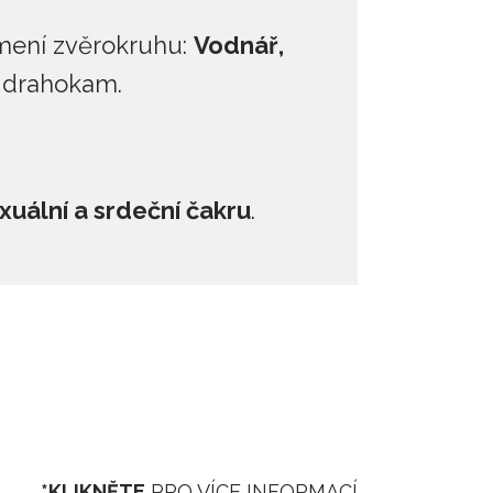
amení zvěrokruhu:
Vodnář,
í drahokam.
xuální a srdeční čakru
.
*KLIKNĚTE
PRO VÍCE INFORMACÍ