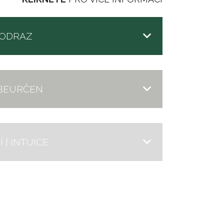
 ODRAZ
EBEURČEN
| INTUICE