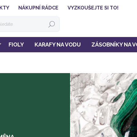
KTY
NÁKUPNÍ RÁDCE
VYZKOUŠEJTE SI TO!
HLEDAT
FIOLY
KARAFY NA VODU
ZÁSOBNÍKY NA 
OMĚNA