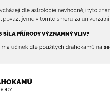
cházejí dle astrologie nevhodněji tyto zn
ťál považujeme v tomto směru za univerzáln
 SÍLA PŘÍRODY VÝZNAMNÝ VLIV?
y má účinek dle použitých drahokamů na
se
RAHOKAMŮ
ÍRODY