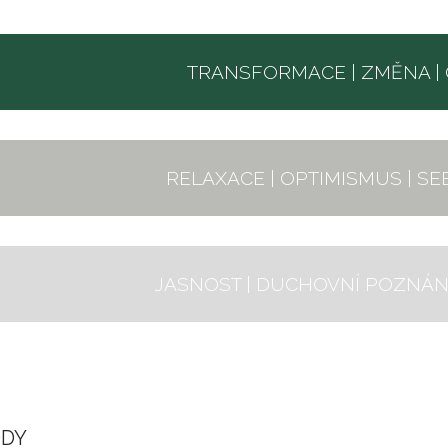
TRANSFORMACE | ZMĚNA |
RELAXACE | OPTIMISMUS | S
JASNOST | DUCHOVNÍ POZNÁNÍ 
ODY