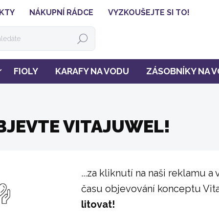
KTY
NÁKUPNÍ RÁDCE
VYZKOUŠEJTE SI TO!
HLEDAT
FIOLY
KARAFY NA VODU
ZÁSOBNÍKY NA 
OBJEVTE VITAJUWEL!
...za kliknutí na naši reklamu
času objevování konceptu Vit
litovat!