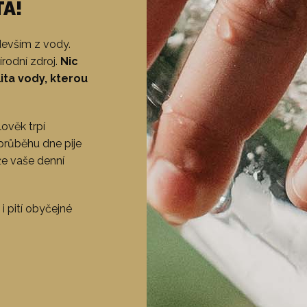
TA!
edevším z vody.
írodní zdroj.
Nic
ita vody, kterou
ověk trpí
růběhu dne pije
že vaše denní
 i pití obyčejné