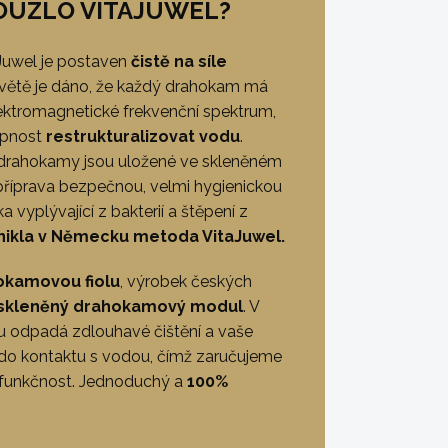
KOUZLO VITAJUWEL?
uwel je postaven
čistě na síle
 světě je dáno, že každý drahokam má
elektromagnetické frekvenční spektrum,
opnost
restrukturalizovat vodu
.
drahokamy jsou uložené ve skleněném
 příprava bezpečnou, velmi hygienickou
ka vyplývající z bakterií a štěpení z
nikla v Německu metoda VitaJuwel.
okamovou fiolu
, výrobek českých
skleněný drahokamový modul
. V
u odpadá zdlouhavé čištění a vaše
do kontaktu s vodou, čímž zaručujeme
funkčnost. Jednoduchý a
100%