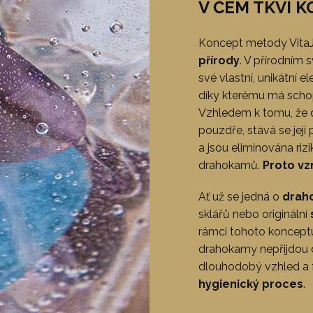
V ČEM TKVÍ 
Koncept metody VitaJ
přírody
. V přírodním
své vlastní, unikátní 
díky kterému má sch
Vzhledem k tomu, že 
pouzdře, stává se její
a jsou eliminována rizi
drahokamů.
Proto vz
Ať už se jedná o
drah
sklářů nebo originální
rámci tohoto koncept
drahokamy nepřijdou 
dlouhodobý vzhled a 
hygienický proces
.