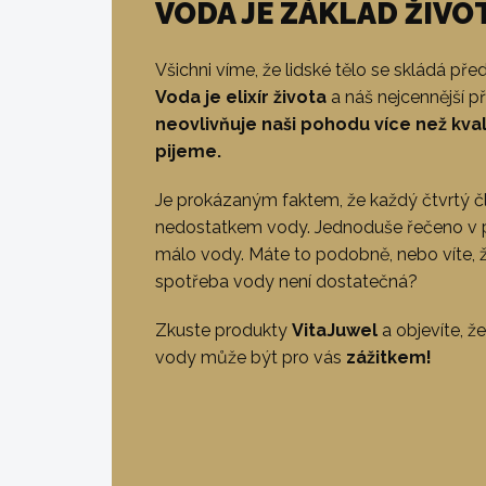
VODA JE ZÁKLAD ŽIVO
Všichni víme, že lidské tělo se skládá př
Voda je elixír života
a náš nejcennější př
neovlivňuje naši pohodu více než kval
pijeme.
Je prokázaným faktem, že každý čtvrtý čl
nedostatkem vody. Jednoduše řečeno v p
málo vody. Máte to podobně, nebo víte, 
spotřeba vody není dostatečná?
Zkuste produkty
VitaJuwel
a objevíte, že
vody může být pro vás
zážitkem!