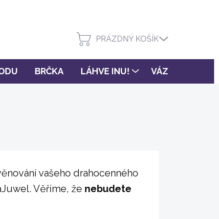
PRÁZDNÝ KOŠÍK
VODU
BRČKA
LÁHVE INU!
VÁZY FLORA
 a věnování vašeho drahocenného
aJuwel. Věříme, že
nebudete