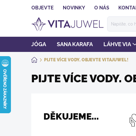
Přejít
OBJEVTE
NOVINKY
O NÁS
KONTA
na
obsah
JÓGA
SANA KARAFA
LÁHVE VIA
PIJTE VÍCE VODY. OBJEVTE VITAJUWEL!
DOMŮ
PIJTE VÍCE VODY. 
DĚKUJEME...