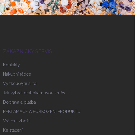
Z
á
p
a
t
í
ZÁKAZNICKÝ SERVIS
Kontakty
Nákupní rádce
Vyzkoušejte si to!
Jak vybrat drahokamovou směs
Doprava a platba
REKLAMACE A POŠKOZENÍ PRODUKTU
Vrácení zboží
Ke stažení