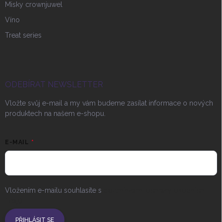
Misky crownjuwel
Víno
Treat series
ODEBÍRAT NEWSLETTER
Vložte svůj e-mail a my vám budeme zasílat informace o nových
produktech na našem e-shopu.
E-MAIL
Vložením e-mailu souhlasíte s
podmínkami ochrany osobních
údajů
PŘIHLÁSIT SE