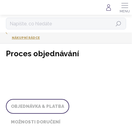
Přejít
na
obsah
HLEDAT
NÁKUPNÍ RÁDCE
Proces objednávání
OBJEDNÁVKA & PLATBA
MOŽNOSTI DORUČENÍ