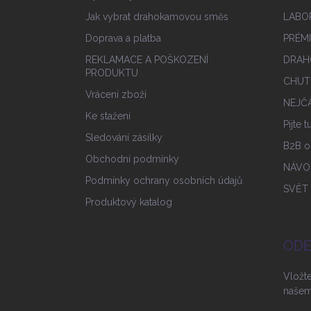
Jak vybrat drahokamovou směs
LABO
Doprava a platba
PRÉM
REKLAMACE A POŠKOZENÍ
DRAH
PRODUKTU
CHUT
Vrácení zboží
NEJČA
Ke stažení
Pijte 
Sledování zásilky
B2B o
Obchodní podmínky
NÁVO
Podmínky ochrany osobních údajů
SVĚT
Produktový katalog
ODE
Vložt
našem