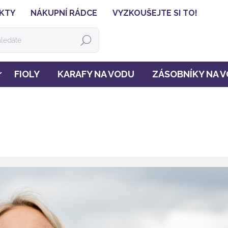
KTY
NÁKUPNÍ RÁDCE
VYZKOUŠEJTE SI TO!
HLEDAT
FIOLY
KARAFY NA VODU
ZÁSOBNÍKY NA 