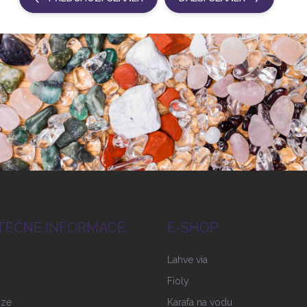
TEČNÉ INFORMACE
E-SHOP
Lahve via
Fioly
nze
Karafa na vodu