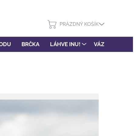
PRÁZDNÝ KOŠÍK
VODU
BRČKA
LÁHVE INU!
VÁZY FLORA