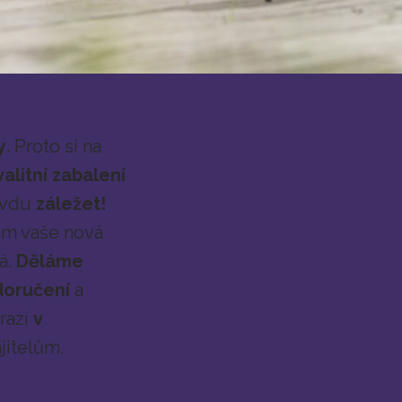
y
. Proto si na
valitní zabalení
avdu
záležet!
vám vaše nová
á.
Děláme
oručení
a
razí
v
itelům.