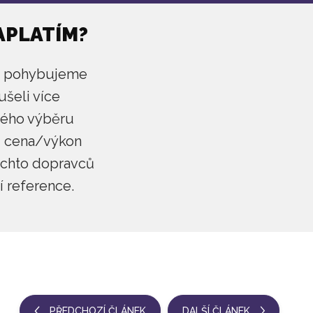
APLATÍM?
e pohybujeme
ušeli více
aného výběru
u cena/výkon
ěchto dopravců
í reference.
PŘEDCHOZÍ ČLÁNEK
DALŠÍ ČLÁNEK