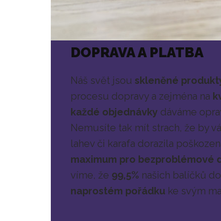
DOPRAVA A PLATBA
Náš svět jsou
skleněné produkt
procesu dopravy a zejména na
k
každé objednávky
dáváme opr
Nemusíte tak mít strach, že by 
lahev či karafa dorazila poškozen
maximum pro bezproblémové d
víme, že
99,5%
našich balíčků do
naprostém pořádku
ke svým maj