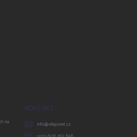
KONTAKT
ch na
info
@
vitajuwel.cz
+420 608 262 656