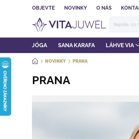
Přejít
OBJEVTE
NOVINKY
O NÁS
KONTA
na
obsah
JÓGA
SANA KARAFA
LÁHVE VIA
NOVINKY
PRANA
DOMŮ
PRANA