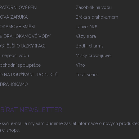
RATORNÍ OVĚŘENÍ
Zásobnik na vodu
IOVÁ ZÁRUKA
Brčka s drahokamem
OKAMOVÉ SMĚSI
Lahve INU!
Ě DRAHOKAMOVÉ VODY
Vázy flora
STĚJŠÍ OTÁZKY (FAQ)
Bodhi charms
tu nejlepší vodu
Misky crownjuwel
bchodní spolupráce
Víno
D NA POUŽÍVÁNÍ PRODUKTŮ
Treat series
 DRAHOKAMŮ
BÍRAT NEWSLETTER
e svůj e-mail a my vám budeme zasílat informace o nových produkte
 e-shopu.