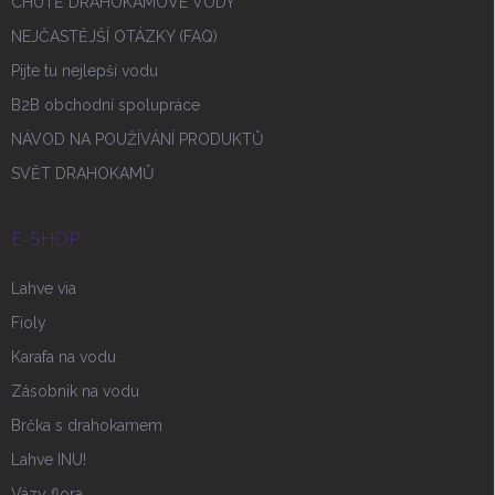
CHUTĚ DRAHOKAMOVÉ VODY
NEJČASTĚJŠÍ OTÁZKY (FAQ)
Pijte tu nejlepší vodu
B2B obchodní spolupráce
NÁVOD NA POUŽÍVÁNÍ PRODUKTŮ
SVĚT DRAHOKAMŮ
E-SHOP
Lahve via
Fioly
Karafa na vodu
Zásobnik na vodu
Brčka s drahokamem
Lahve INU!
Vázy flora