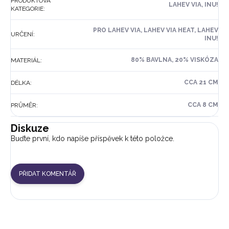
PRODUKTOVÁ
LAHEV VIA, INU!
KATEGORIE
:
PRO LAHEV VIA, LAHEV VIA HEAT, LAHEV
URČENÍ
:
INU!
80% BAVLNA, 20% VISKÓZA
MATERIÁL
:
CCA 21 CM
DÉLKA
:
CCA 8 CM
PRŮMĚR
:
Diskuze
Buďte první, kdo napíše příspěvek k této položce.
PŘIDAT KOMENTÁŘ