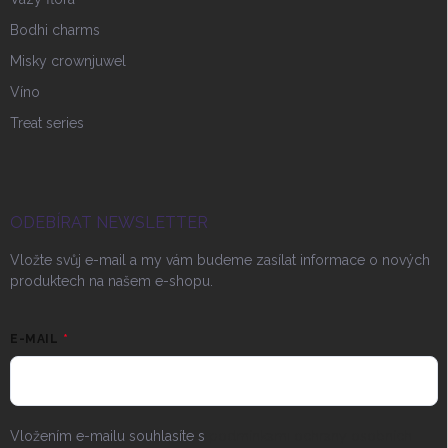
Bodhi charms
Misky crownjuwel
Víno
Treat series
ODEBÍRAT NEWSLETTER
Vložte svůj e-mail a my vám budeme zasílat informace o nových
produktech na našem e-shopu.
E-MAIL
Vložením e-mailu souhlasíte s
podmínkami ochrany osobních