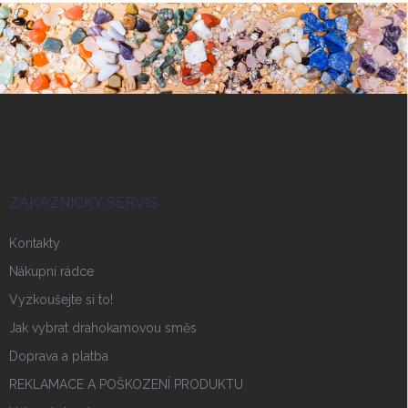
Z
á
p
a
t
í
ZÁKAZNICKÝ SERVIS
Kontakty
Nákupní rádce
Vyzkoušejte si to!
Jak vybrat drahokamovou směs
Doprava a platba
REKLAMACE A POŠKOZENÍ PRODUKTU