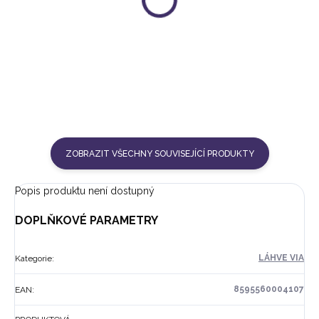
OCHRANNÝ OBAL | SVĚTLE
OCHRANNÝ OBAL | TMAVĚ
ŠEDÝ
ŠEDÝ
259 Kč
259 Kč
ZOBRAZIT VŠECHNY SOUVISEJÍCÍ PRODUKTY
Popis produktu není dostupný
DOPLŇKOVÉ PARAMETRY
LÁHVE VIA
Kategorie
:
8595560004107
EAN
: