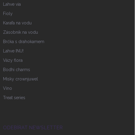
Lahve via
Fioly
Karafa na vodu
Zásobnik na vodu
Brčka s drahokamem
Lahve INU!
Vázy flora
Bodhi charms
Misky crownjuwel
Víno
Treat series
ODEBÍRAT NEWSLETTER