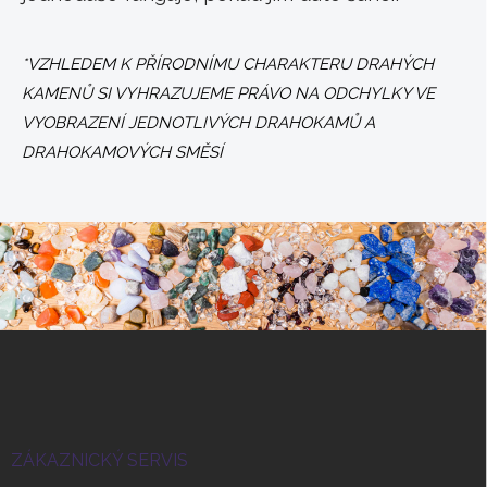
*VZHLEDEM K PŘÍRODNÍMU CHARAKTERU DRAHÝCH
KAMENŮ SI VYHRAZUJEME PRÁVO NA ODCHYLKY VE
VYOBRAZENÍ JEDNOTLIVÝCH DRAHOKAMŮ A
DRAHOKAMOVÝCH SMĚSÍ
Z
á
p
a
t
í
ZÁKAZNICKÝ SERVIS