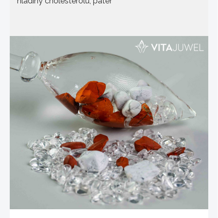
hladiny cholesterolu, páteř