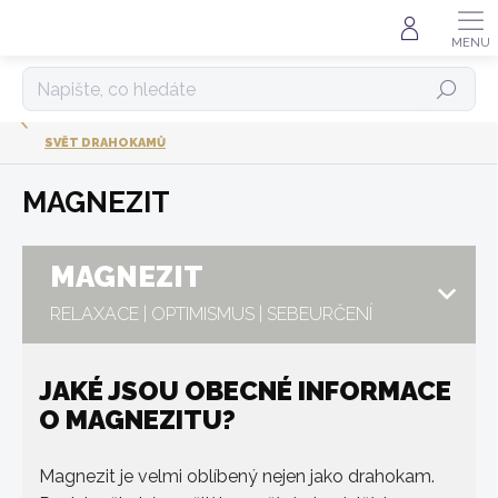
Přejít
na
obsah
HLEDAT
SVĚT DRAHOKAMŮ
MAGNEZIT
MAGNEZIT
RELAXACE | OPTIMISMUS | SEBEURČENÍ
JAKÉ JSOU OBECNÉ INFORMACE
O MAGNEZITU?
Magnezit je velmi oblíbený nejen jako drahokam.