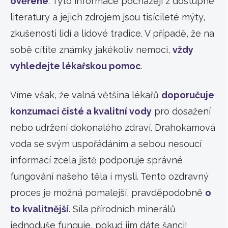
ověřené
. Tyto informace pocházejí z dostupné
literatury a jejich zdrojem jsou tisícileté mýty,
zkušenosti lidí a lidové tradice. V případě, že na
sobě cítíte známky jakékoliv nemoci,
vždy
vyhledejte lékařskou pomoc
.
Víme však, že valná většina lékařů
doporučuje
konzumaci čisté a kvalitní vody
pro dosažení
nebo udržení dokonalého zdraví. Drahokamová
voda se svým uspořádáním a sebou nesoucí
informací zcela jistě podporuje správné
fungování našeho těla i mysli. Tento ozdravný
proces je možná pomalejší, pravděpodobně
o
to kvalitnější
. Síla přírodních minerálů
jednoduše funguje, pokud jim dáte šanci!