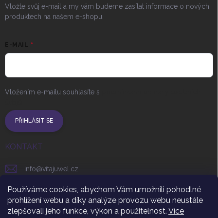
Vložte svůj e-mail a my vám budeme zasílat informace o nových
produktech na našem e-shopu.
E-MAIL
Vložením e-mailu souhlasíte s
podmínkami ochrany osobních
údajů
PŘIHLÁSIT SE
KONTAKT
info
@
vitajuwel.cz
+420 608 262 656
Používáme cookies, abychom Vám umožnili pohodlné
prohlížení webu a díky analýze provozu webu neustále
vitajuwel_czsr
zlepšovali jeho funkce, výkon a použitelnost.
Více