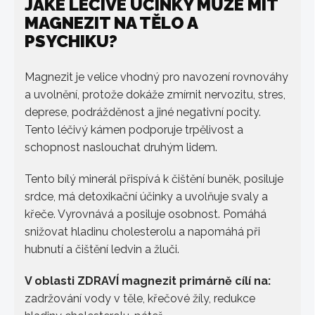
JAKÉ LÉČIVÉ ÚČINKY MŮŽE MÍT
MAGNEZIT NA TĚLO A
PSYCHIKU?
Magnezit je velice vhodný pro navození rovnováhy
a uvolnění, protože dokáže zmírnit nervozitu, stres,
deprese, podrážděnost a jiné negativní pocity.
Tento léčivý kámen podporuje trpělivost a
schopnost naslouchat druhým lidem.
Tento bílý minerál přispívá k čištění buněk, posiluje
srdce, má detoxikační účinky a uvolňuje svaly a
křeče. Vyrovnává a posiluje osobnost. Pomáhá
snižovat hladinu cholesterolu a napomáhá při
hubnutí a čištění ledvin a žluči.
V oblasti ZDRAVÍ magnezit primárně cílí na:
zadržování vody v těle, křečové žíly, redukce