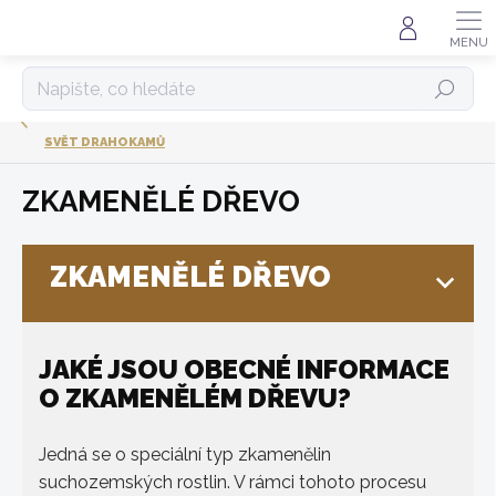
Přejít
na
obsah
HLEDAT
SVĚT DRAHOKAMŮ
ZKAMENĚLÉ DŘEVO
ZKAMENĚLÉ DŘEVO
JAKÉ JSOU OBECNÉ INFORMACE
O ZKAMENĚLÉM DŘEVU?
Jedná se o speciální typ zkamenělin
suchozemských rostlin. V rámci tohoto procesu