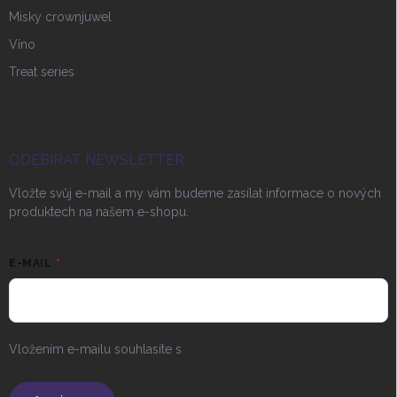
Misky crownjuwel
Víno
Treat series
ODEBÍRAT NEWSLETTER
Vložte svůj e-mail a my vám budeme zasílat informace o nových
produktech na našem e-shopu.
E-MAIL
Vložením e-mailu souhlasíte s
podmínkami ochrany osobních
údajů