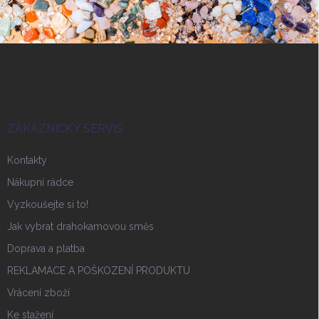
Z
á
p
a
t
í
ZÁKAZNICKÝ SERVIS
Kontakty
Nákupní rádce
Vyzkoušejte si to!
Jak vybrat drahokamovou směs
Doprava a platba
REKLAMACE A POŠKOZENÍ PRODUKTU
Vrácení zboží
Ke stažení