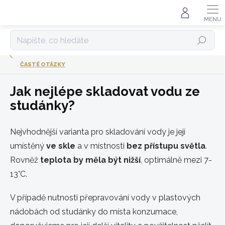
Přejít
na
obsah
HLEDAT
ČASTÉ OTÁZKY
Jak nejlépe skladovat vodu ze
studánky?
Nejvhodnější varianta pro skladování vody je její
umístěný
ve skle
a v místnosti
bez přístupu světla
.
Rovněž
teplota by měla být nižší
, optimálně mezi 7-
13°C.
V případě nutnosti přepravování vody v plastových
nádobách od studánky do místa konzumace,