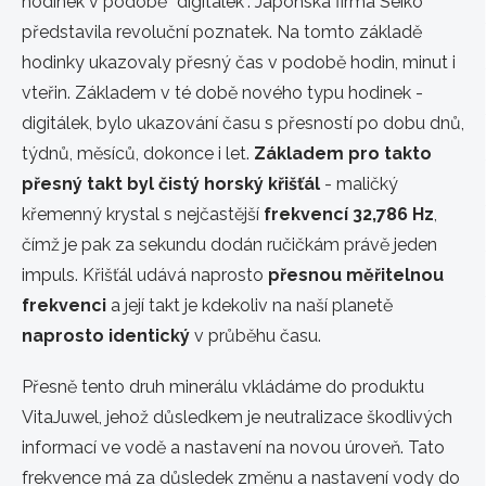
hodinek v podobě “digitálek”. Japonská firma Seiko
představila revoluční poznatek. Na tomto základě
hodinky ukazovaly přesný čas v podobě hodin, minut i
vteřin. Základem v té době nového typu hodinek -
digitálek, bylo ukazování času s přesností po dobu dnů,
týdnů, měsíců, dokonce i let.
Základem pro takto
přesný takt byl čistý horský křišťál
- maličký
křemenný krystal s nejčastější
frekvencí
32,786
Hz
,
čímž je pak za sekundu dodán ručičkám právě jeden
impuls. Křišťál udává naprosto
přesnou měřitelnou
frekvenci
a její takt je kdekoliv na naší planetě
naprosto identický
v průběhu času.
Přesně tento druh minerálu vkládáme do produktu
VitaJuwel, jehož důsledkem je neutralizace škodlivých
informací ve vodě a nastavení na novou úroveň. Tato
frekvence má za důsledek změnu a nastavení vody do