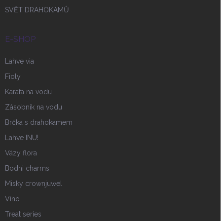
SVĚT DRAHOKAMŮ
E-SHOP
Lahve via
Fioly
Karafa na vodu
Zásobnik na vodu
Brčka s drahokamem
Lahve INU!
Vázy flora
Bodhi charms
Misky crownjuwel
Víno
Treat series