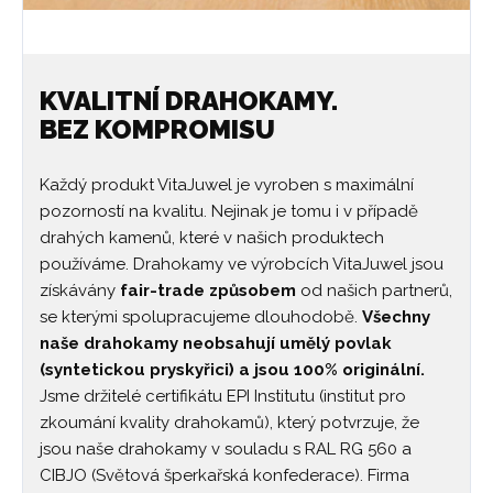
KVALITNÍ DRAHOKAMY.
BEZ KOMPROMISU
Každý produkt VitaJuwel je vyroben s maximální
pozorností na kvalitu. Nejinak je tomu i v případě
drahých kamenů, které v našich produktech
používáme. Drahokamy ve výrobcích VitaJuwel jsou
získávány
fair-trade způsobem
od našich partnerů,
se kterými spolupracujeme dlouhodobě.
Všechny
naše drahokamy neobsahují umělý povlak
(syntetickou pryskyřici) a jsou 100% originální.
Jsme držitelé certifikátu EPI Institutu (institut pro
zkoumání kvality drahokamů), který potvrzuje, že
jsou naše drahokamy v souladu s RAL RG 560 a
CIBJO (Světová šperkařská konfederace). Firma