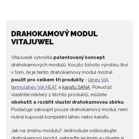
DRAHOKAMOVÝ MODUL
VITAJUWEL
VitaJuwel vytvořila
patentovaný koncept
drahokamových modulů. Kouzlo tohoto výrobku tkví
v tom, že je tento drahokamový modul možné
použít pro celkem tři produkty
-
láhev ViA
,
termoláhev ViA HEAT
a
karafu SANA
. Pokud již
vlastníte některý z těchto produktů, můžete
obohatit a rozšířit vlastní drahokamovou sbírku
.
Postačuje zakoupit pouze drahokamový modul, není
nutné kupovat kompletní láhev nebo karafu.
Jak na změnu modulu? Jednoduše odšroubujte
drahokamový modul, nahraďte jej jiným a užívejte si