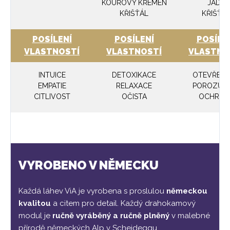
KOUŘOVÝ KŘEMEN
JADE
KŘIŠŤÁL
KŘIŠŤÁ
POSÍLENÍ
POSÍLENÍ
POSÍLE
VLASTNOSTÍ
VLASTNOSTÍ
VLASTNO
INTUICE
DETOXIKACE
OTEVŘEN
EMPATIE
RELAXACE
POROZUM
CITLIVOST
OČISTA
OCHRAN
VYROBENO V NĚMECKU
Každá láhev ViA je vyrobena s proslulou
německou
kvalitou
a citem pro detail. Každý drahokamový
modul je
ručně vyráběný a ručně plněný
v malebné
přírodě německých Alp v Scheideggu.