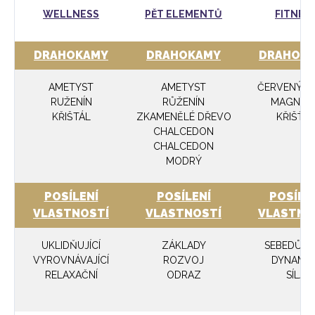
WELLNESS
PĚT ELEMENTŮ
FITNES
DRAHOKAMY
DRAHOKAMY
DRAHOK
AMETYST
AMETYST
ČERVENÝ JA
RUŽENÍN
RŮŽENÍN
MAGNEZI
KŘIŠTÁL
ZKAMENĚLÉ DŘEVO
KŘIŠŤÁ
CHALCEDON
CHALCEDON
MODRÝ
POSÍLENÍ
POSÍLENÍ
POSÍLE
VLASTNOSTÍ
VLASTNOSTÍ
VLASTNO
UKLIDŇUJÍCÍ
ZÁKLADY
SEBEDŮV
VYROVNÁVAJÍCÍ
ROZVOJ
DYNAMIK
RELAXAČNÍ
ODRAZ
SÍLA