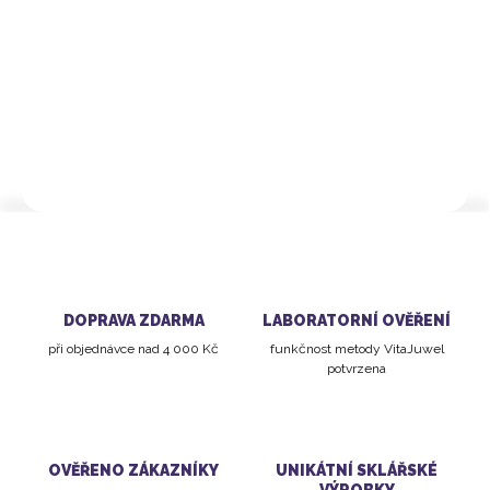
Pasuje pro láhev
ViA,
termoláhev
ViA HEAT
a
SANA
karafu
Hygienická
příprava drahokamové vody
Fair-trade
drahokamy
DETAILNÍ INFORMACE
DOPRAVA ZDARMA
LABORATORNÍ OVĚŘENÍ
při objednávce nad 4 000 Kč
funkčnost metody VitaJuwel
potvrzena
OVĚŘENO ZÁKAZNÍKY
UNIKÁTNÍ SKLÁŘSKÉ