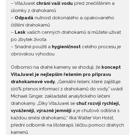
– VitaJuwel
chrání vaši vodu
před znečištěním a
úlomky z drahokamů
–
Odpadá
nutnost dokonalého a opakovaného
čištění drahokamů
–
Lesk
vašich cenných drahokamů si můžete užívat
po zbytek života
– Snadné použití a
hygieničnost
celého procesu je
obrovskou výhodou
Odborníci na drahé kameny se shodují, že
koncept
VitaJuwel je nejlepším řešením pro přípravu
drahokamové vody.
„Geniální řešení, které zajišťuje
100% přenos informací z drahokamů do vody,“ uvádí
Michael Ginger, zakladatel analytického léčení
drahokamy. „Díky VitaJuwel se
chuť rozvíjí rychleji,
vyváženěji, výrazně jemněji
a je chuťově odlišná s
každou směsí drahokamů,“ říká Walter Von Holst,
přední odborník na litoterapii, léčbu pomocí drahých
kamenů.