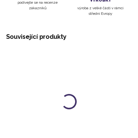
VÝROBKY
podívejte se na recenze
zákazníků
výroba z velké části v rámci
střední Evropy
Související produkty
LÁHEV NA PITÍ VIA 500 ML |
TERMOLÁHEV VIA HEAT
BEZ DRAHOKAMOVÉHO
360 ML | BEZ
MODULU
DRAHOKAMOVÉHO
MODULU
559 Kč
779 Kč