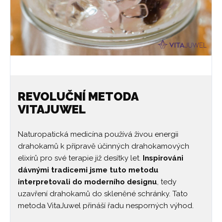
REVOLUČNÍ METODA
VITAJUWEL
Naturopatická medicína používá živou energii
drahokamů k přípravě účinných drahokamových
elixírů pro své terapie již desítky let.
Inspirováni
dávnými tradicemi jsme tuto metodu
interpretovali do moderního designu
, tedy
uzavření drahokamů do skleněné schránky. Tato
metoda VitaJuwel přináší řadu nesporných výhod.