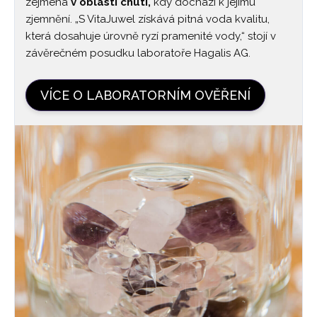
zejména
v oblasti chuti,
kdy dochází k jejímu
zjemnění. „S VitaJuwel získává pitná voda kvalitu,
která dosahuje úrovně ryzí pramenité vody,“ stojí v
závěrečném posudku laboratoře Hagalis AG.
VÍCE O LABORATORNÍM OVĚŘENÍ