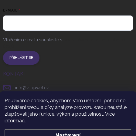
E-MAIL
Vložením e-mailu souhlasíte s
podmínkami ochrany osobních
údajů
PŘIHLÁSIT SE
KONTAKT
info
@
vitajuwel.cz
+420 608 262 656
Používáme cookies, abychom Vám umožnili pohodlné
prohlížení webu a díky analýze provozu webu neustále
vitajuwel_czsr
zlepšovali jeho funkce, výkon a použitelnost.
Více
informací
https://www.youtube.com/channel/UCUgHNR3t9ByF_uqm
Nastavení