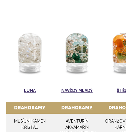
LUNA
NAVŽDY MLADÝ
ŠTĚSTÍ
DRAHOKAMY
DRAHOKAMY
DRAHOK
MĚSÍČNÍ KÁMEN
AVENTURÍN
ORANŽOVÝ K
KŘIŠŤÁL
AKVAMARÍN
KARNEO