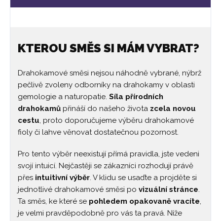
KTEROU SMĚS SI MÁM VYBRAT?
Drahokamové směsi nejsou náhodně vybrané, nýbrž
pečlivě zvoleny odborníky na drahokamy v oblasti
gemologie a naturopatie.
Síla přírodních
drahokamů
přináší do našeho života
zcela novou
cestu
, proto doporučujeme výběru drahokamové
fioly či lahve věnovat dostatečnou pozornost.
Pro tento výběr neexistují přímá pravidla, jste vedeni
svojí intuicí. Nejčastěji se zákazníci rozhodují právě
přes
intuitivní výběr
. V klidu se usaďte a projděte si
jednotlivé drahokamové směsi po
vizuální stránce
.
Ta směs, ke které se
pohledem opakovaně vracíte
,
je velmi pravděpodobně pro vás ta pravá. Níže