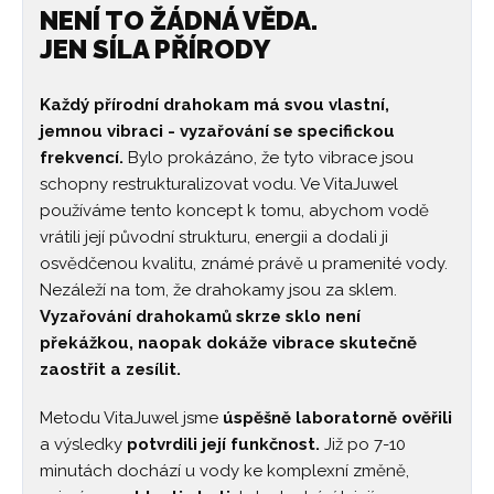
NENÍ TO ŽÁDNÁ VĚDA.
JEN SÍLA PŘÍRODY
Každý přírodní drahokam má svou vlastní,
jemnou vibraci - vyzařování se specifickou
frekvencí.
Bylo prokázáno, že tyto vibrace jsou
schopny restrukturalizovat vodu. Ve VitaJuwel
používáme tento koncept k tomu, abychom vodě
vrátili její původní strukturu, energii a dodali ji
osvědčenou kvalitu, známé právě u pramenité vody.
Nezáleží na tom, že drahokamy jsou za sklem.
Vyzařování drahokamů skrze sklo není
překážkou, naopak dokáže vibrace skutečně
zaostřit a zesílit.
Metodu VitaJuwel jsme
úspěšně laboratorně ověřili
a výsledky
potvrdili její funkčnost.
Již po 7-10
minutách dochází u vody ke komplexní změně,