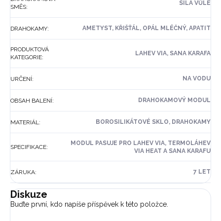
SÍLA VŮLE
SMĚS
:
AMETYST, KŘIŠŤÁL, OPÁL MLÉČNÝ, APATIT
DRAHOKAMY
:
PRODUKTOVÁ
LAHEV VIA, SANA KARAFA
KATEGORIE
:
NA VODU
URČENÍ
:
DRAHOKAMOVÝ MODUL
OBSAH BALENÍ
:
BOROSILIKÁTOVÉ SKLO, DRAHOKAMY
MATERIÁL
:
MODUL PASUJE PRO LAHEV VIA, TERMOLÁHEV
SPECIFIKACE
:
VIA HEAT A SANA KARAFU
7 LET
ZÁRUKA
:
Diskuze
Buďte první, kdo napíše příspěvek k této položce.