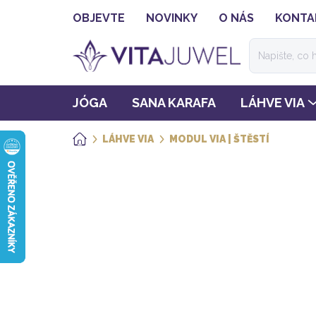
Přejít
OBJEVTE
NOVINKY
O NÁS
KONTA
na
obsah
JÓGA
SANA KARAFA
LÁHVE VIA
LÁHVE VIA
MODUL VIA | ŠTĚSTÍ
DOMŮ