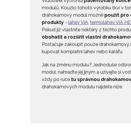
VitaJuwel vytvořila
patentovaný konce
modulů. Kouzlo tohoto výrobku tkví v tom
drahokamový modul možné
použít pro 
produkty
-
láhev ViA
,
termoláhev ViA H
Pokud již vlastníte některý z těchto prod
obohatit a rozšířit vlastní drahokamo
Postačuje zakoupit pouze drahokamový 
kupovat kompletní láhev nebo karafu.
Jak na změnu modulu? Jednoduše odšro
modul, nahraďte jej jiným a užívejte si vo
vždy po ruce
tu správnou drahokamov
drahokamových modulu najdete níže.