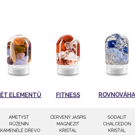
ROVNOVÁH
PĚT ELEMENTŮ
FITNESS
AMETYST
ČERVENÝ JASPIS
SODALIT
RŮŽENÍN
MAGNEZIT
CHALCEDON
ZKAMENĚLÉ DŘEVO
KŘIŠŤÁL
KŘIŠŤÁL