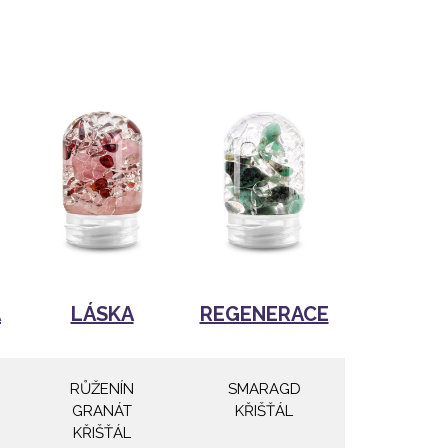
A
LÁSKA
REGENERACE
RŮŽENÍN
SMARAGD
GRANÁT
KŘIŠŤÁL
KŘIŠŤÁL