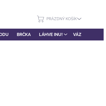
PRÁZDNÝ KOŠÍK
VODU
BRČKA
LÁHVE INU!
VÁZY FLORA
(>3 ks)
PŘIDAT DO KOŠÍKU