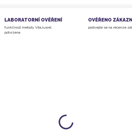
LABORATORNÍ OVĚŘENÍ
OVĚŘENO ZÁKAZN
funkčnost metody VitaJuwel
podívejte se na recenze z
potvrzena