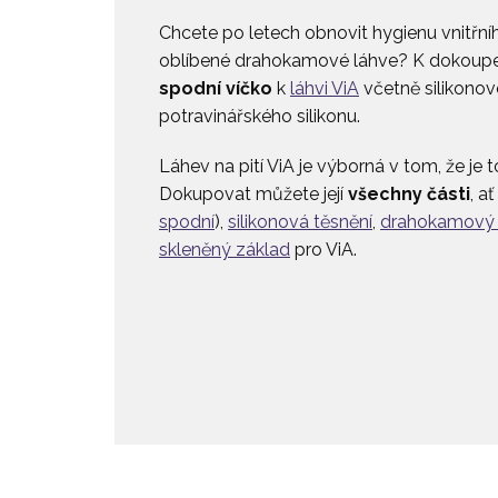
Chcete po letech obnovit hygienu vnitřní
oblíbené drahokamové láhve? K dokoupe
spodní víčko
k
láhvi ViA
včetně silikonov
potravinářského silikonu.
Láhev na pití ViA je výborná v tom, že je t
Dokupovat můžete její
všechny části
, ať
spodní
),
silikonová těsnění
,
drahokamový
skleněný základ
pro ViA.