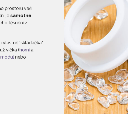
ho prostoru vaší
ní je
samotné
ého těsnění z
o vlastně "skládačka".
 už víčka (
horní
a
 modul
nebo