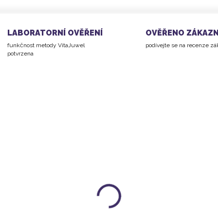
LABORATORNÍ OVĚŘENÍ
OVĚŘENO ZÁKAZN
funkčnost metody VitaJuwel
podívejte se na recenze z
potvrzena