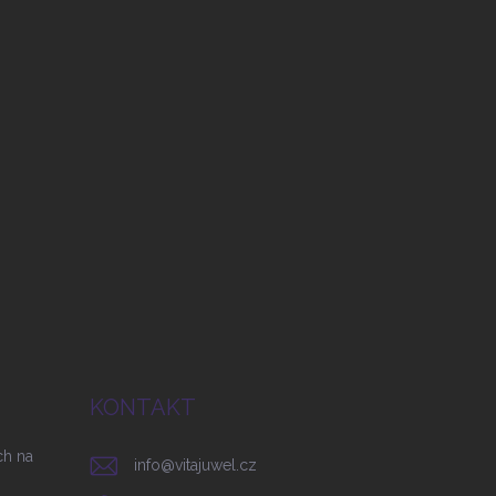
KONTAKT
ch na
info
@
vitajuwel.cz