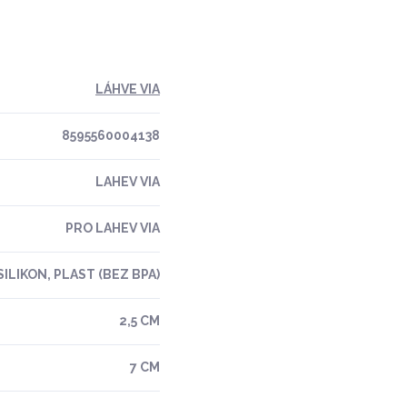
LÁHVE VIA
8595560004138
LAHEV VIA
PRO LAHEV VIA
ILIKON, PLAST (BEZ BPA)
2,5 CM
7 CM