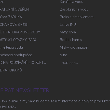
nze
Karafa na vodu
RATORNÍ OVĚŘENÍ
Zásobnik na vodu
IOVÁ ZÁRUKA
Brčka s drahokamem
OKAMOVÉ SMĚSI
Lahve INU!
Ě DRAHOKAMOVÉ VODY
Vázy flora
STĚJŠÍ OTÁZKY (FAQ)
Bodhi charms
tu nejlepší vodu
Misky crownjuwel
bchodní spolupráce
Víno
D NA POUŽÍVÁNÍ PRODUKTŮ
Treat series
 DRAHOKAMŮ
BÍRAT NEWSLETTER
e svůj e-mail a my vám budeme zasílat informace o nových produkte
 e-shopu.