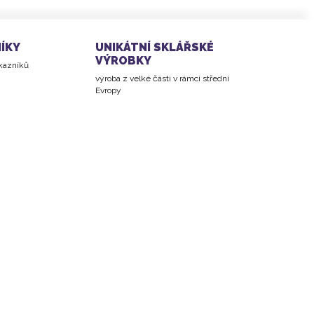
ÍKY
UNIKÁTNÍ SKLÁŘSKÉ
VÝROBKY
ákazníků
výroba z velké části v rámci střední
Evropy