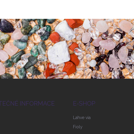
TEČNÉ INFORMACE
E-SHOP
Lahve via
Fioly