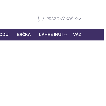
PRÁZDNÝ KOŠÍK
VODU
BRČKA
LÁHVE INU!
VÁZY FLORA
(>3 ks)
PŘIDAT DO KOŠÍKU