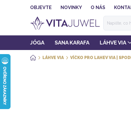
Přejít
OBJEVTE
NOVINKY
O NÁS
KONTA
na
obsah
JÓGA
SANA KARAFA
LÁHVE VIA
LÁHVE VIA
VÍČKO PRO LAHEV VIA | SPOD
DOMŮ