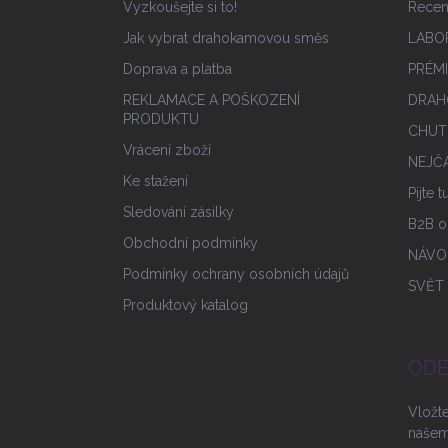
Vyzkoušejte si to!
Rece
Jak vybrat drahokamovou směs
LABO
Doprava a platba
PRÉM
REKLAMACE A POŠKOZENÍ
DRAH
PRODUKTU
CHUT
Vrácení zboží
NEJČA
Ke stažení
Pijte 
Sledování zásilky
B2B o
Obchodní podmínky
NÁVO
Podmínky ochrany osobních údajů
SVĚT
Produktový katalog
ODE
Vložt
našem