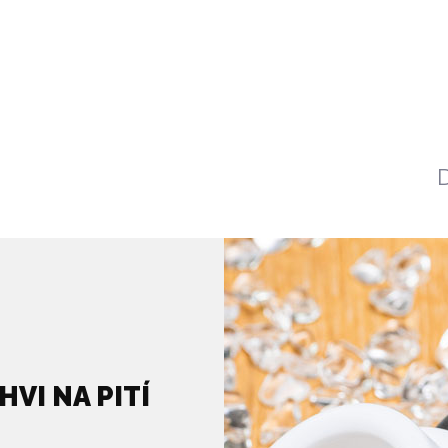
SNĚNÍ PRO LAHEV VIA |
SKLO | LAHEV VIA
HORNÍ A SPODNÍ
399 Kč
90 Kč
VI NA PITÍ