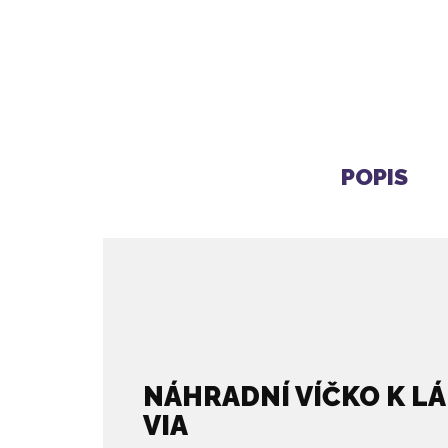
VÍČKO PRO LAHEV VIA |
TĚ
HORNÍ
120 Kč
POPIS
NÁHRADNÍ VÍČKO K LÁH
VIA