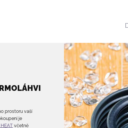
ERMOLÁHVI
ho prostoru vaší
koupení je
A HEAT
včetně