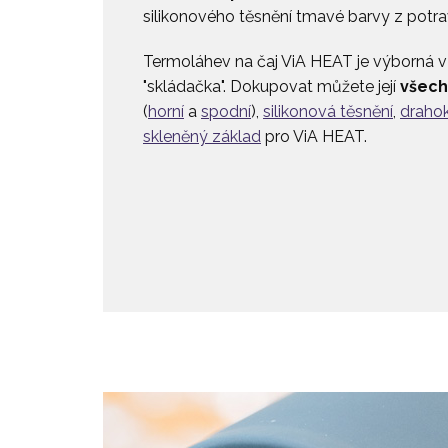
silikonového těsnění tmavé barvy z potrav
Termoláhev na čaj ViA HEAT je výborná v 
"skládačka". Dokupovat můžete její
všech
(
horní
a
spodní
),
silikonová těsnění
,
draho
skleněný základ
pro ViA HEAT.