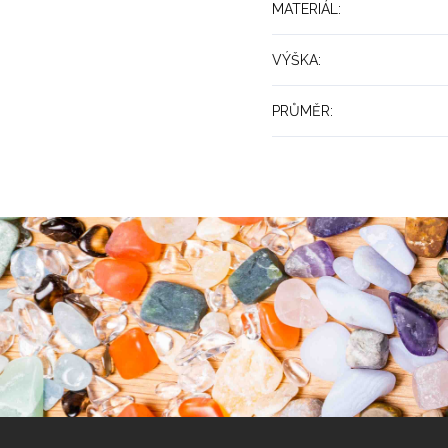
MATERIÁL
:
VÝŠKA
:
PRŮMĚR
:
Z