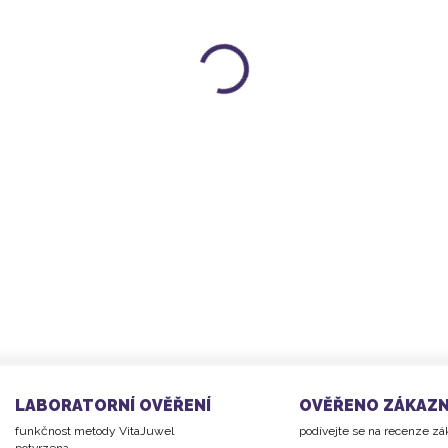
pro
termoláhev na čaj 
balení obsahuje spodní v
vyrobeno z BPA FREE pla
DETAILNÍ INFORMACE
LABORATORNÍ OVĚŘENÍ
OVĚŘENO ZÁKAZN
funkčnost metody VitaJuwel
podívejte se na recenze z