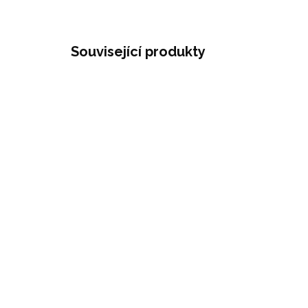
Související produkty
VÍČKO PRO TERMOLÁHEV
VIA HEAT | HORNÍ
TE
120 Kč