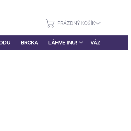
PRÁZDNÝ KOŠÍK
VODU
BRČKA
LÁHVE INU!
VÁZY FLORA
(>3 ks)
PŘIDAT DO KOŠÍKU