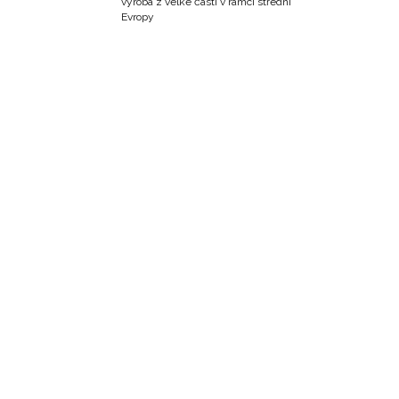
výroba z velké části v rámci střední
Evropy
VIA