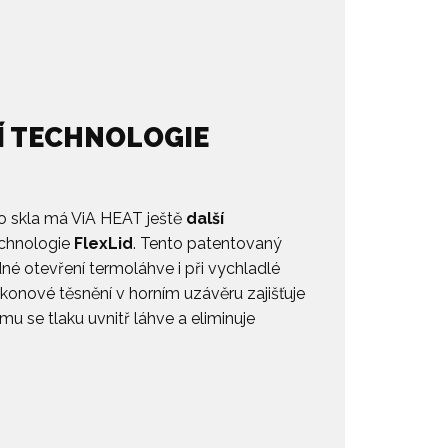
Í TECHNOLOGIE
 skla má ViA HEAT ještě
další
technologie
FlexLid
. Tento patentovaný
né otevření termoláhve i při vychladlé
ilikonové těsnění v horním uzávěru zajišťuje
ímu se tlaku uvnitř láhve a eliminuje