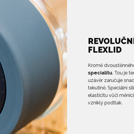
REVOLUČN
FLEXLID
Kromě dvoustěnného
specialitu
. Tou je 
uzávěr zaručuje snad
tekutině. Speciální s
elasticitu vůči měníc
vzniklý podtlak.