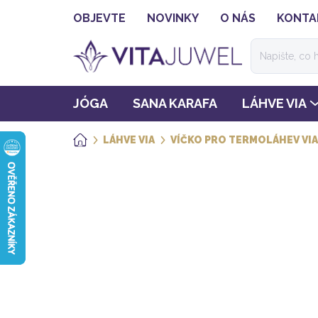
Přejít
OBJEVTE
NOVINKY
O NÁS
KONTA
na
obsah
JÓGA
SANA KARAFA
LÁHVE VIA
LÁHVE VIA
VÍČKO PRO TERMOLÁHEV VIA 
DOMŮ