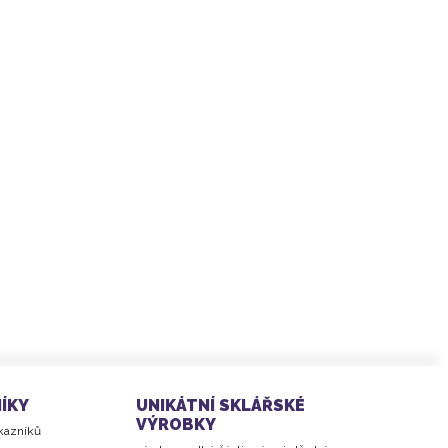
ViA HEAT
íčko a silikonové těsnění
stu a potravinářského silikonu
ÍKY
UNIKÁTNÍ SKLÁŘSKÉ
VÝROBKY
ákazníků