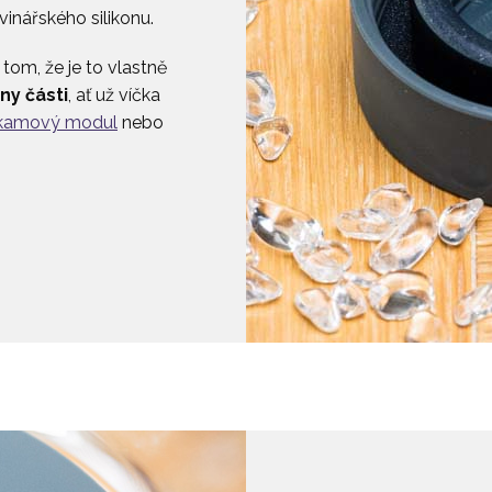
inářského silikonu.
tom, že je to vlastně
ny části
, ať už víčka
kamový modul
nebo