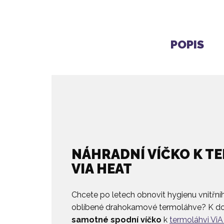
POPIS
NÁHRADNÍ VÍČKO K T
VIA HEAT
Chcete po letech obnovit hygienu vnitřní
oblíbené drahokamové termoláhve? K do
samotné spodní víčko
k
termoláhvi Vi