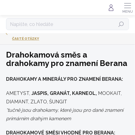
Přejít
na
obsah
HLEDAT
ČASTÉ OTÁZKY
Drahokamová směs a
drahokamy pro znamení Berana
DRAHOKAMY A MINERÁLY PRO ZNAMENÍ BERANA:
AMETYST,
JASPIS, GRANÁT, KARNEOL,
MOOKAIT,
DIAMANT, ZLATO, ŠUNGIT
*tučně jsou drahokamy, které jsou pro dané znamení
primárním drahým kamenem
DRAHOKAMOVÉ SMĚSI VHODNÉ PRO BERANA: