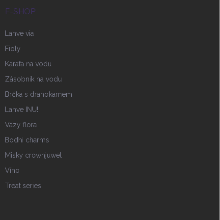
E-SHOP
Lahve via
Fioly
Karafa na vodu
Zásobnik na vodu
Brčka s drahokamem
Lahve INU!
Vázy flora
Bodhi charms
Misky crownjuwel
Víno
Treat series