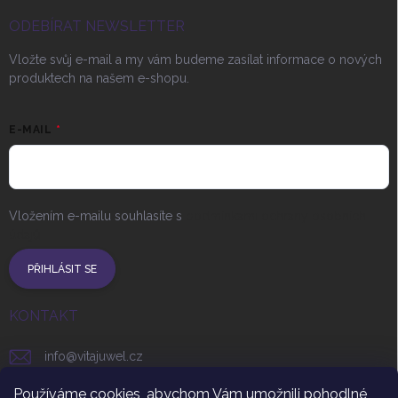
ODEBÍRAT NEWSLETTER
Vložte svůj e-mail a my vám budeme zasílat informace o nových
produktech na našem e-shopu.
E-MAIL
Vložením e-mailu souhlasíte s
podmínkami ochrany osobních
údajů
PŘIHLÁSIT SE
KONTAKT
info
@
vitajuwel.cz
+420 608 262 656
Používáme cookies, abychom Vám umožnili pohodlné