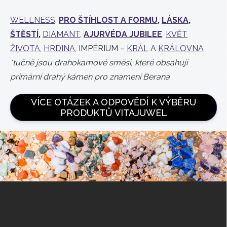
WELLNESS
,
PRO ŠTÍHLOST A FORMU
,
LÁSKA
,
ŠTĚSTÍ
,
DIAMANT
,
AJURVÉDA JUBILEE
,
KVĚT
ŽIVOTA
,
HRDINA
, IMPÉRIUM –
KRÁL
A
KRÁLOVNA
*tučně jsou drahokamové směsi, které obsahují
primární drahý kámen pro znamení Berana
VÍCE OTÁZEK A ODPOVĚDÍ K VÝBĚRU
PRODUKTŮ VITAJUWEL
Z
á
p
a