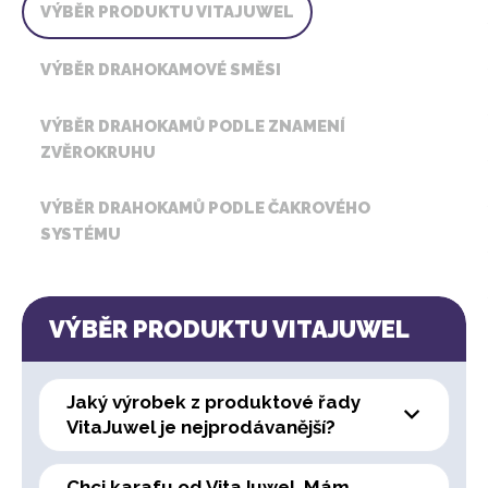
VÝBĚR PRODUKTU VITAJUWEL
VÝBĚR DRAHOKAMOVÉ SMĚSI
VÝBĚR DRAHOKAMŮ PODLE ZNAMENÍ
ZVĚROKRUHU
VÝBĚR DRAHOKAMŮ PODLE ČAKROVÉHO
SYSTÉMU
VÝBĚR PRODUKTU VITAJUWEL
Jaký výrobek z produktové řady
VitaJuwel je nejprodávanější?
Chci karafu od VitaJuwel. Mám