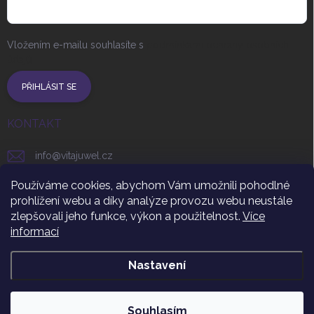
Vložením e-mailu souhlasíte s
podmínkami ochrany osobních
údajů
PŘIHLÁSIT SE
KONTAKT
info
@
vitajuwel.cz
+420 608 262 656
Používáme cookies, abychom Vám umožnili pohodlné
prohlížení webu a díky analýze provozu webu neustále
vitajuwel_czsr
zlepšovali jeho funkce, výkon a použitelnost.
Více
informací
https://www.youtube.com/channel/UCUgHNR3t9ByF_uqm
Nastavení
Copyright 2026
VitaJuwel CZ
. Všechna práva vyhrazena.
Souhlasím