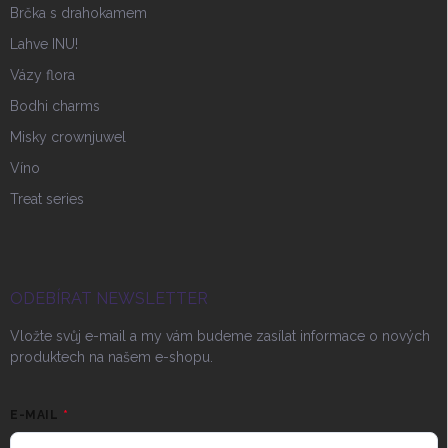
Brčka s drahokamem
Lahve INU!
Vázy flora
Bodhi charms
Misky crownjuwel
Víno
Treat series
ODEBÍRAT NEWSLETTER
Vložte svůj e-mail a my vám budeme zasílat informace o nových
produktech na našem e-shopu.
E-MAIL