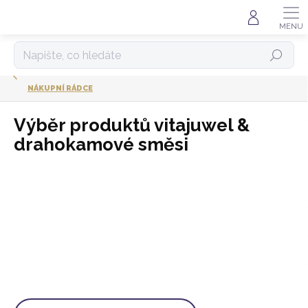
Přejít
na
obsah
HLEDAT
NÁKUPNÍ RÁDCE
Výběr produktů vitajuwel &
drahokamové směsi