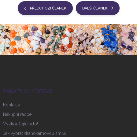
PŘEDCHOZÍ ČLÁNEK
DALŠÍ ČLÁNEK
Z
á
p
a
t
í
ZÁKAZNICKÝ SERVIS
Kontakty
Nákupní rádce
Vyzkoušejte si to!
Jak vybrat drahokamovou směs