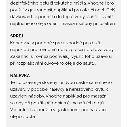
dezinfekčního gelu či tekutého mýdla. Vhodné i pro
použití v gastronomii, například pro olej či ocet. Celý
dávkovač lze ponořit i do teplé vody. Zahřátí uvnitř
naplněného oleje ocení i masážní salony při ošetření.
SPREJ
Koncovka v podobě spreje vhodně poslouží
například pro rovnoměrné rozprášení pleťové vody.
Zákazníci si rovněž pochvalují využítí toho uzávěru
při rozprašování olivového oleje do salátu.
NÁLEVKA
Tento uzávěr je složený ze dvou částí - samotného
uzávěru v podobě nálevky a nerezového krytu k
uzavření nádoby. Vhodné například pro masážní
salony při použití přírodních či masážních olejů.
Variantně lze použít i v gastronomii pro nalévání
oleje či octa.