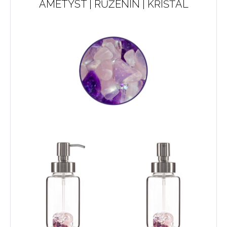
AMETYST | RŮŽENÍN | KŘIŠŤÁL