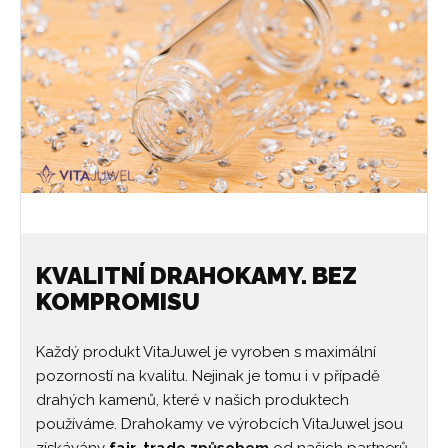
KVALITNÍ DRAHOKAMY. BEZ
KOMPROMISU
Každý produkt VitaJuwel je vyroben s maximální
pozorností na kvalitu. Nejinak je tomu i v případě
drahých kamenů, které v našich produktech
používáme. Drahokamy ve výrobcích VitaJuwel jsou
získávány
fair-trade způsobem
od našich partnerů,