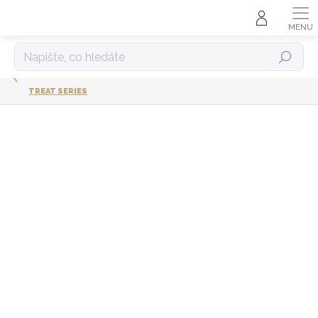
Přejít
na
obsah
HLEDAT
TREAT SERIES