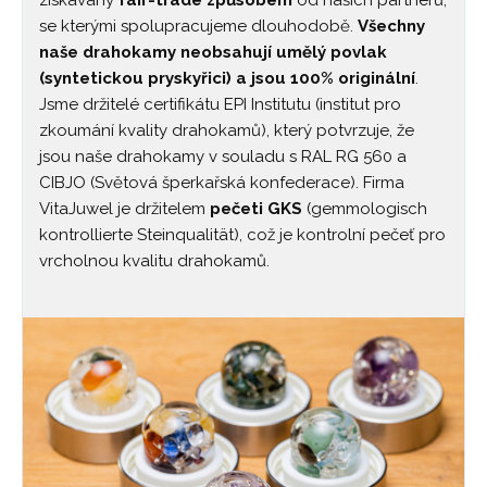
se kterými spolupracujeme dlouhodobě.
Všechny
naše drahokamy neobsahují umělý povlak
(syntetickou pryskyřici) a jsou 100% originální
.
Jsme držitelé certifikátu EPI Institutu (institut pro
zkoumání kvality drahokamů), který potvrzuje, že
jsou naše drahokamy v souladu s RAL RG 560 a
CIBJO (Světová šperkařská konfederace). Firma
VitaJuwel je držitelem
pečeti GKS
(gemmologisch
kontrollierte Steinqualität), což je kontrolní pečeť pro
vrcholnou kvalitu drahokamů.