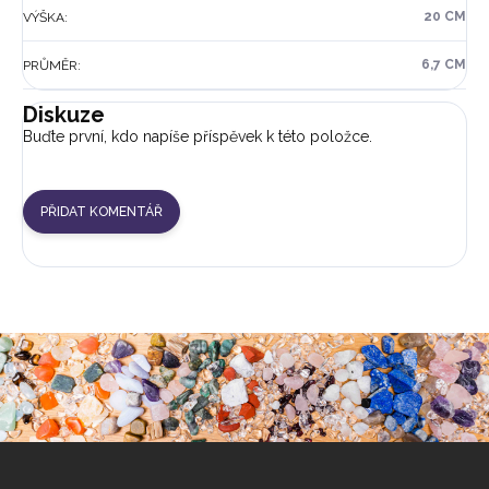
20 CM
VÝŠKA
:
6,7 CM
PRŮMĚR
:
Diskuze
Buďte první, kdo napíše příspěvek k této položce.
PŘIDAT KOMENTÁŘ
Z
á