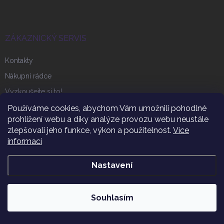
p
a
t
í
ZÁKAZNICKÝ SERVIS
Kontakty
Nákupní rádce
Vyzkoušejte si to!
Jak vybrat drahokamovou směs
Používáme cookies, abychom Vám umožnili pohodlné
prohlížení webu a díky analýze provozu webu neustále
Doprava a platba
zlepšovali jeho funkce, výkon a použitelnost.
Více
REKLAMACE A POŠKOZENÍ PRODUKTU
informací
Vrácení zboží
Nastavení
Ke stažení
Sledování zásilky
Souhlasím
Obchodní podmínky
Podmínky ochrany osobních údajů