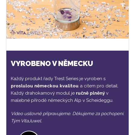
VYROBENO V NĚMECKU
Každý produkt řady Trest Series je vyroben s
proslulou německou kvalitou
a citem pro detail.
Každý drahokamový modul je
ručně plněný
v
malebné přírodě německých Alp v Scheideggu.
Video usilovně připravujeme. Děkujeme za pochopení.
Tým VitaJuwel.