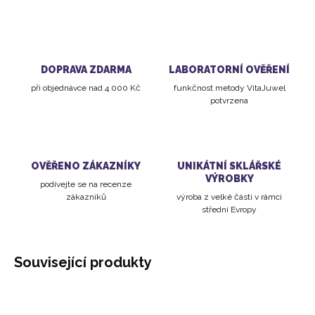
DOPRAVA ZDARMA
LABORATORNÍ OVĚŘENÍ
při objednávce nad 4 000 Kč
funkčnost metody VitaJuwel
potvrzena
OVĚŘENO ZÁKAZNÍKY
UNIKÁTNÍ SKLÁŘSKÉ
VÝROBKY
podívejte se na recenze
zákazníků
výroba z velké části v rámci
střední Evropy
Související produkty