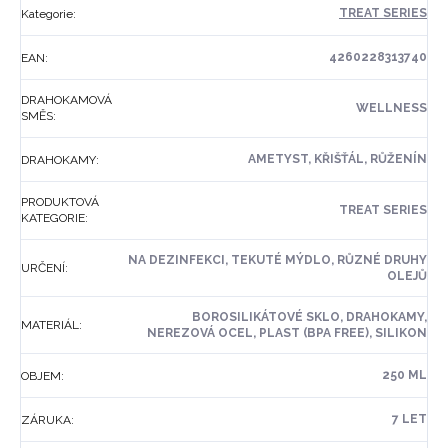
TREAT SERIES
Kategorie
:
4260228313740
EAN
:
DRAHOKAMOVÁ
WELLNESS
SMĚS
:
AMETYST, KŘIŠŤÁL, RŮŽENÍN
DRAHOKAMY
:
PRODUKTOVÁ
TREAT SERIES
KATEGORIE
:
NA DEZINFEKCI, TEKUTÉ MÝDLO, RŮZNÉ DRUHY
URČENÍ
:
OLEJŮ
BOROSILIKÁTOVÉ SKLO, DRAHOKAMY,
MATERIÁL
:
NEREZOVÁ OCEL, PLAST (BPA FREE), SILIKON
250 ML
OBJEM
:
7 LET
ZÁRUKA
: