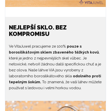
NEJLEPŠÍ SKLO. BEZ
KOMPROMISU
Ve VitaJuwel pracujeme ze 100%
pouze s
borosilikátovým sklem zbaveného těžkých kovů
,
které je jedno z nejpevnějších skel vůbec. Je
netoxické, netvoří žádnou další specifickou chuť a je
bez olova. Naše láhve ViA jsou vyrobeny z
laboratorního borosilikátového skla
odolného proti
tepelným šokům.
To znamená, že vaší láhev můžete
používat s ledovou i velmi horkou vodou.