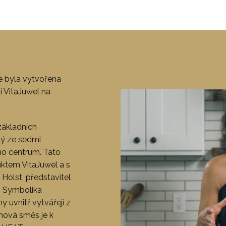
e byla vytvořena
í VitaJuwel na
základních
dý ze sedmi
no centrum. Tato
ktem VitaJuwel a s
 Holst, představitel
. Symbolika
y uvnitř vytvářejí z
mová směs je k