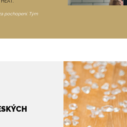
A HEAT.
za pochopení. Tým
ESKÝCH