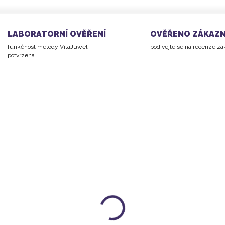
LABORATORNÍ OVĚŘENÍ
OVĚŘENO ZÁKAZN
funkčnost metody VitaJuwel
podívejte se na recenze z
potvrzena