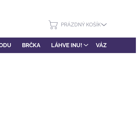
PRÁZDNÝ KOŠÍK
VODU
BRČKA
LÁHVE INU!
VÁZY FLORA
(>3 ks)
PŘIDAT DO KOŠÍKU