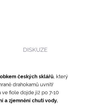
O
DISKUZE
robkem českých sklářů
, který
ochraně drahokamů uvnitř
e fiole dojde již po 7-10
ní a zjemnění chuti vody.