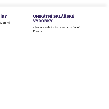
ÍKY
UNIKÁTNÍ SKLÁŘSKÉ
VÝROBKY
ákazníků
výroba z velké části v rámci střední
Evropy