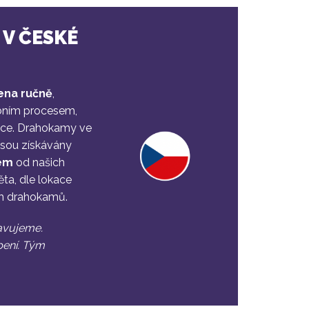
V ČESKÉ
ena ručně
,
bním procesem,
lice. Drahokamy ve
jsou získávány
bem
od našich
ěta, dle lokace
ch drahokamů.
ravujeme.
ení. Tým