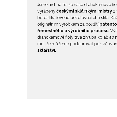
Jsme hrdí na to, že naše drahokamové fio
vyráběny
českými sklářskými mistry
z 
borosilikátového bezolovnatého skla. Každ
originálním výrobkem za použití
patent
řemeslného a výrobního procesu
. Vý
drahokamové fioly trvá zhruba 30 až 40 m
rádi, že můžeme podporovat pokračován
sklářství.