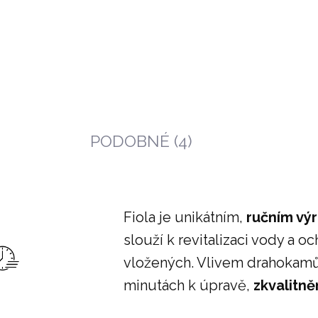
ZÁSOBNÍK NA VODU
SADA SKLENIC Z
GRANDE
BOROSILIKÁTOVÉH
SKLA (6 KS)
5 852 Kč
699 Kč
PODOBNÉ (4)
Fiola je unikátním,
ručním vý
slouží k revitalizaci vody a 
vložených. Vlivem drahokamů v
minutách k úpravě,
zkvalitně