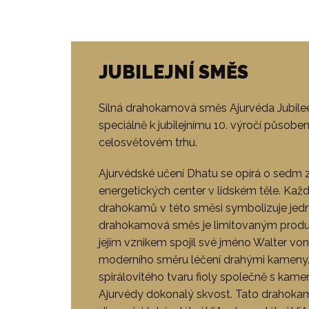
JUBILEJNÍ SMĚS
Silná drahokamová směs Ajurvéda Jubile
speciálně k jubilejnímu 10. výročí působen
celosvětovém trhu.
Ajurvédské učení Dhatu se opírá o sedm 
energetických center v lidském těle. Kaž
drahokamů v této směsi symbolizuje jed
drahokamová směs je limitovaným produ
jejím vznikem spojil své jméno Walter von
moderního směru léčení drahými kameny
spirálovitého tvaru fioly společně s kamen
Ajurvédy dokonalý skvost. Tato drahoka