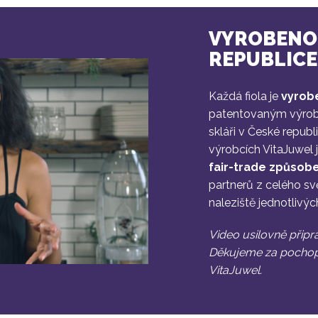
VYROBENO 
REPUBLICE
Každá fiola je
vyrob
patentovaným výro
skláři v České repub
výrobcích VitaJuwel 
fair-trade způso
partnerů z celého sv
naleziště jednotlivý
Video usilovně přip
Děkujeme za pochop
VitaJuwel.