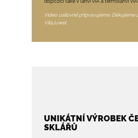
dispozici také v láhvi ViA a termoláhvi Vi
Video usilovně připravujeme. Děkujeme 
VitaJuwel.
UNIKÁTNÍ VÝROBEK Č
SKLÁŘŮ