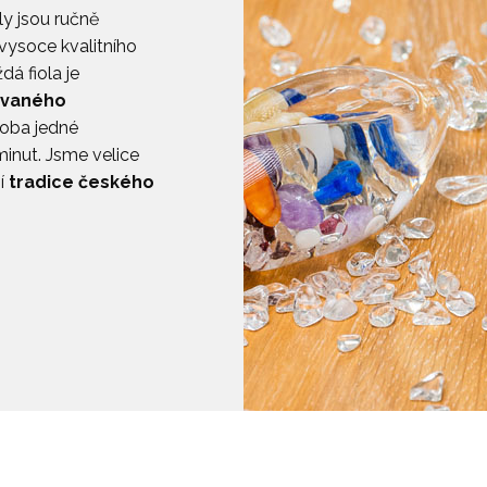
ly jsou ručně
vysoce kvalitního
á fiola je
ovaného
roba jedné
inut. Jsme velice
í
tradice českého