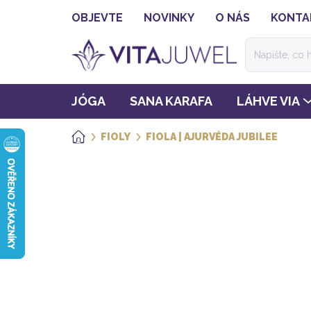
Přejít
OBJEVTE
NOVINKY
O NÁS
KONTA
na
obsah
JÓGA
SANA KARAFA
LÁHVE VIA
FIOLY
FIOLA | AJURVÉDA JUBILEE
DOMŮ