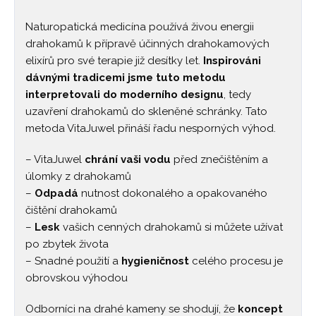
Naturopatická medicína používá živou energii
drahokamů k přípravě účinných drahokamových
elixírů pro své terapie již desítky let.
Inspirováni
dávnými tradicemi jsme tuto metodu
interpretovali do moderního designu
, tedy
uzavření drahokamů do skleněné schránky. Tato
metoda VitaJuwel přináší řadu nesporných výhod.
– VitaJuwel
chrání vaši vodu
před znečištěním a
úlomky z drahokamů
–
Odpadá
nutnost dokonalého a opakovaného
čištění drahokamů
–
Lesk
vašich cenných drahokamů si můžete užívat
po zbytek života
– Snadné použití a
hygieničnost
celého procesu je
obrovskou výhodou
Odborníci na drahé kameny se shodují, že
koncept