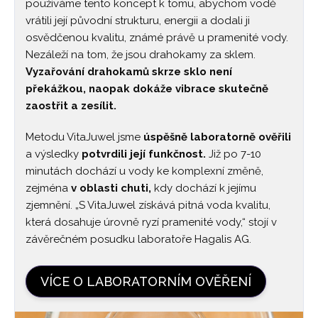
používáme tento koncept k tomu, abychom vodě
vrátili její původní strukturu, energii a dodali ji
osvědčenou kvalitu, známé právě u pramenité vody.
Nezáleží na tom, že jsou drahokamy za sklem.
Vyzařování drahokamů skrze sklo není
překážkou, naopak dokáže vibrace skutečně
zaostřit a zesílit.
Metodu VitaJuwel jsme
úspěšně laboratorně ověřili
a výsledky
potvrdili její funkčnost.
Již po 7-10
minutách dochází u vody ke komplexní změně,
zejména
v oblasti chuti,
kdy dochází k jejímu
zjemnění. „S VitaJuwel získává pitná voda kvalitu,
která dosahuje úrovně ryzí pramenité vody,“ stojí v
závěrečném posudku laboratoře Hagalis AG.
VÍCE O LABORATORNÍM OVĚŘENÍ