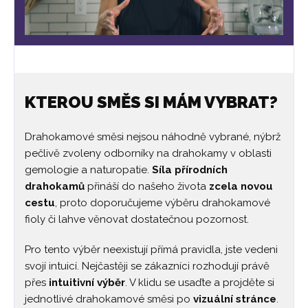
KTEROU SMĚS SI MÁM VYBRAT?
Drahokamové směsi nejsou náhodně vybrané, nýbrž
pečlivě zvoleny odborníky na drahokamy v oblasti
gemologie a naturopatie.
Síla přírodních
drahokamů
přináší do našeho života
zcela novou
cestu
, proto doporučujeme výběru drahokamové
fioly či lahve věnovat dostatečnou pozornost.
Pro tento výběr neexistují přímá pravidla, jste vedeni
svojí intuicí. Nejčastěji se zákazníci rozhodují právě
přes
intuitivní výběr
. V klidu se usaďte a projděte si
jednotlivé drahokamové směsi po
vizuální stránce
.