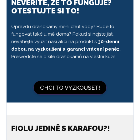
NEVĚŘÍTE, ŽE TO FUNGUJE?
OTESTUJTE SI TO!
Opravdu drahokamy mění chuť vody? Bude to
fungovat také u mě doma? Pokud si nejste jisti,
neváhejte využít naší akci na produkt s
30-denní
dobou na vyzkoušení a garancí vrácení peněz.
Přesvědčte se o síle drahokamů na vlastní kůži!
CHCI TO VYZKOUŠET!
FIOLU JEDINĚ S KARAFOU?!