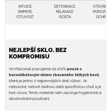
INTUICE
DETOXIKACE
OTEVŘEN
EMPATIE
RELAXACE
POROZUM
CITLIVOST
OČISTA
OCHRAN
NEJLEPŠÍ SKLO. BEZ
KOMPROMISU
Ve VitaJuwel pracujeme ze 100%
pouze s
borosilikátovým sklem zbaveného těžkých kovů
,
které je jedno z nejpevnějších skel vůbec. Je
netoxické, netvoří žádnou další specifickou chuť a je
bez olova. Tento materiál nám zaručuje hygienické a
dlouhodobé používání.