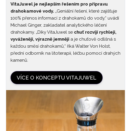
VitaJuwel je nejlepším řešením pro přípravu
drahokamové vody.
„Geniální řešení, které zajišťuje
100% přenos informací z drahokamů do vody,“ uvádí
Michael Ginger, zakladatel analytického léčení
drahokamy. „Díky VitaJuwel se
chuť rozvíjí rychleji,
vyváženěji, výrazně jemněji
a je chuťově odlišná s
každou směsí drahokamů,“ říká Walter Von Holst,
přední odborník na litoterapii, léčbu pomocí drahých
kamenů.
VÍCE O KONCEPTU VITAJUWEL