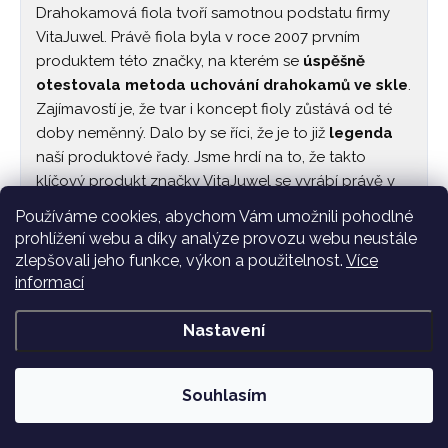
Drahokamová fiola tvoří samotnou podstatu firmy
VitaJuwel. Právě fiola byla v roce 2007 prvním
produktem této značky, na kterém se
úspěšně
otestovala metoda uchování drahokamů ve skle
.
Zajímavostí je, že tvar i koncept fioly zůstává od té
doby neměnný. Dalo by se říci, že je to již
legenda
naší produktové řady. Jsme hrdí na to, že takto
klíčový produkt značky VitaJuwel se vyrábí právě v
České republice
a pokračuje tradice toho odvětví.
Používáme cookies, abychom Vám umožnili pohodlné
prohlížení webu a díky analýze provozu webu neustále
Osobně doporučuji fiolu zkombinovat s naší karafou
zlepšovali jeho funkce, výkon a použitelnost.
Více
ERA
(1,3 litru). Ta byla speciálně vytvořena pro použití
informací
s fiolami a je uzpůsobena tak, aby minimalizovala
riziko poškození fioly. Pro ty, kteří preferují větší
Nastavení
objem připravené vody, máme zásobník
GRANDE
(7
litrů), kde najde vaše fiola rovněž bezpečí a komfort.
Souhlasím
Koncept fioly je revoluční a lze říci i geniální. Příprava
drahokamové vody se stává naprosto jednoduchou