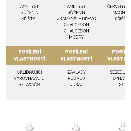
AMETYST
AMETYST
ČERVENÝ JA
RŮŽENÍN
RŮŽENÍN
MAGNEZI
KŘIŠŤÁL
ZKAMENĚLÉ DŘEVO
KŘIŠŤÁ
CHALCEDON
CHALCEDON
MODRÝ
POSÍLENÍ
POSÍLENÍ
POSÍLE
VLASTNOSTÍ
VLASTNOSTÍ
VLASTNO
UKLIDŇUJÍCÍ
ZÁKLADY
SEBEDŮV
VYROVNÁVAJÍCÍ
ROZVOJ
DYNAMIK
RELAXAČNÍ
ODRAZ
SÍLA