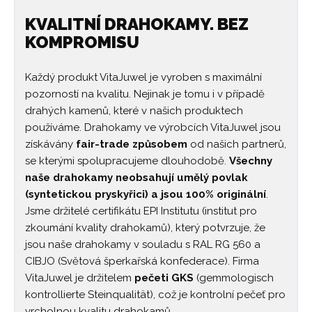
KVALITNÍ DRAHOKAMY. BEZ
KOMPROMISU
Každý produkt VitaJuwel je vyroben s maximální
pozorností na kvalitu. Nejinak je tomu i v případě
drahých kamenů, které v našich produktech
používáme. Drahokamy ve výrobcích VitaJuwel jsou
získávány
fair-trade způsobem
od našich partnerů,
se kterými spolupracujeme dlouhodobě.
Všechny
naše drahokamy neobsahují umělý povlak
(syntetickou pryskyřici) a jsou 100% originální
.
Jsme držitelé certifikátu EPI Institutu (institut pro
zkoumání kvality drahokamů), který potvrzuje, že
jsou naše drahokamy v souladu s RAL RG 560 a
CIBJO (Světová šperkařská konfederace). Firma
VitaJuwel je držitelem
pečeti GKS
(gemmologisch
kontrollierte Steinqualität), což je kontrolní pečeť pro
vrcholnou kvalitu drahokamů.