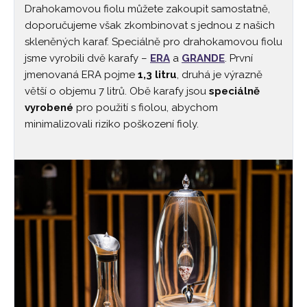
Drahokamovou fiolu můžete zakoupit samostatně,
doporučujeme však zkombinovat s jednou z našich
skleněných karaf. Speciálně pro drahokamovou fiolu
jsme vyrobili dvě karafy –
ERA
a
GRANDE
. První
jmenovaná ERA pojme
1,3 litru
, druhá je výrazně
větší o objemu 7 litrů. Obě karafy jsou
speciálně
vyrobené
pro použití s fiolou, abychom
minimalizovali riziko poškození fioly.