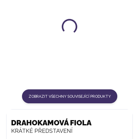
KARAFA NA VODU ERA
ZÁSOBNÍK NA VODU
GRANDE
1 398 Kč
5 852 Kč
ZOBRAZIT VŠECHNY SOUVISEJÍCÍ PRODUKTY
DRAHOKAMOVÁ FIOLA
KRÁTKÉ PŘEDSTAVENÍ