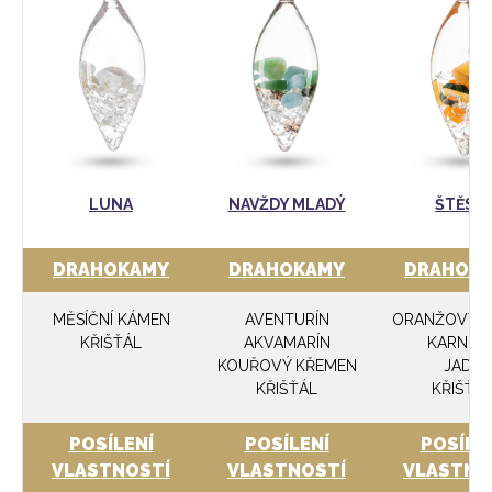
LUNA
NAVŽDY MLADÝ
ŠTĚSTÍ
DRAHOKAMY
DRAHOKAMY
DRAHOK
MĚSÍČNÍ KÁMEN
AVENTURÍN
ORANŽOVÝ K
KŘIŠŤÁL
AKVAMARÍN
KARNEO
KOUŘOVÝ KŘEMEN
JADE
KŘIŠŤÁL
KŘIŠŤÁ
POSÍLENÍ
POSÍLENÍ
POSÍLE
VLASTNOSTÍ
VLASTNOSTÍ
VLASTNO