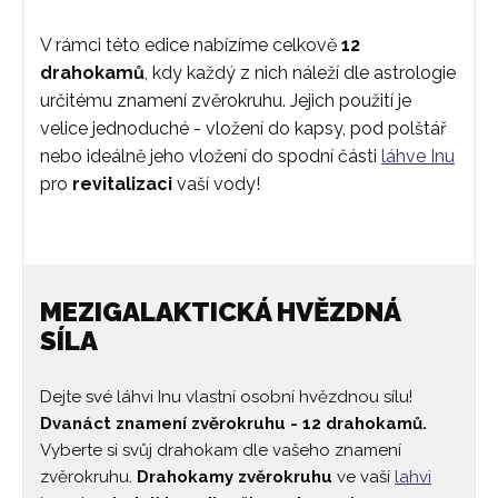
V rámci této edice nabízíme celkově
12
drahokamů
, kdy každý z nich náleží dle astrologie
určitému znamení zvěrokruhu. Jejich použití je
velice jednoduché - vložení do kapsy, pod polštář
nebo ideálně jeho vložení do spodní části
láhve Inu
pro
revitalizaci
vaší vody!
MEZIGALAKTICKÁ HVĚZDNÁ
SÍLA
Dejte své láhvi Inu vlastní osobní hvězdnou sílu!
Dvanáct znamení zvěrokruhu - 12 drahokamů.
Vyberte si svůj drahokam dle vašeho znamení
zvěrokruhu.
Drahokamy zvěrokruhu
ve vaší
lahvi