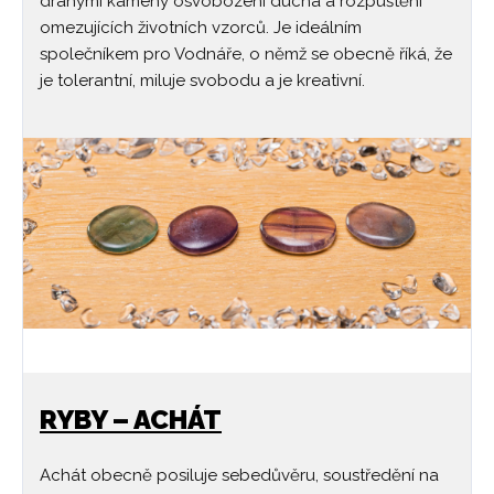
drahými kameny osvobození ducha a rozpuštění
omezujících životních vzorců. Je ideálním
společníkem pro Vodnáře, o němž se obecně říká, že
je tolerantní, miluje svobodu a je kreativní.
RYBY – ACHÁT
Achát obecně posiluje sebedůvěru, soustředění na