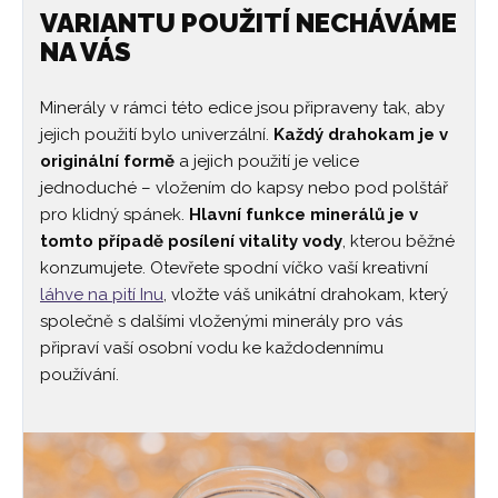
VARIANTU POUŽITÍ NECHÁVÁME
NA VÁS
Minerály v rámci této edice jsou připraveny tak, aby
jejich použití bylo univerzální.
Každý drahokam je v
originální formě
a jejich použití je velice
jednoduché – vložením do kapsy nebo pod polštář
pro klidný spánek.
Hlavní funkce minerálů je v
tomto případě posílení vitality vody
, kterou běžné
konzumujete. Otevřete spodní víčko vaší kreativní
láhve na pití Inu
, vložte váš unikátní drahokam, který
společně s dalšími vloženými minerály pro vás
připraví vaší osobní vodu ke každodennímu
používání.