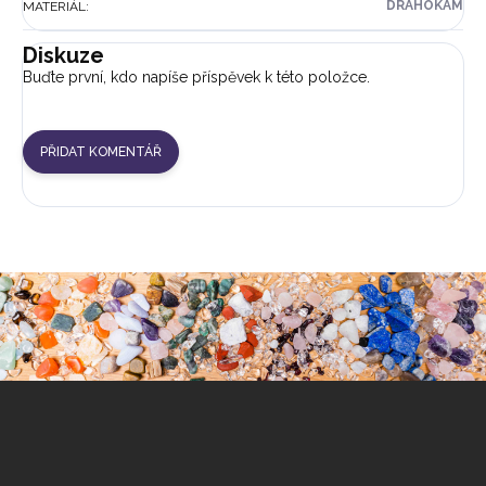
DRAHOKAM
MATERIÁL
:
Diskuze
Buďte první, kdo napíše příspěvek k této položce.
PŘIDAT KOMENTÁŘ
Z
á
p
a