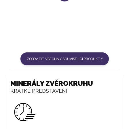
INU! SET 12 DRAHOKAMŮ
LÁHEV NA PITÍ INU!
ZVĚROKRUHU
KŘIŠŤÁL | BÍLÁ
1 476 Kč
1 148 Kč
ZOBRAZIT VŠECHNY SOUVISEJÍCÍ PRODUKTY
MINERÁLY ZVĚROKRUHU
KRÁTKÉ PŘEDSTAVENÍ