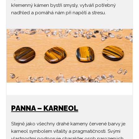
křemenný kámen bystří smysly, vytváří potřebný
nadhled a pomáhá nám při napětí a stresu.
PANNA – KARNEOL
Stejně jako všechny drahé kameny červené barvy je
karneol symbolem vitality a pragmatičnosti. Svými
vlastnostmi podporuje charakter osob narozených