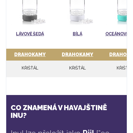
LÁVOVĚ ŠEDÁ
BÍLÁ
OCEÁNOVĚ 
DRAHOKAMY
DRAHOKAMY
DRAHOK
KŘIŠŤÁL
KŘIŠŤÁL
KŘIŠŤÁ
CO ZNAMENÁ V HAVAJŠTINĚ
INU?