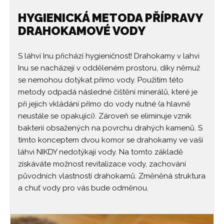
HYGIENICKÁ METODA PŘÍPRAVY
DRAHOKAMOVÉ VODY
S láhví Inu přichází hygieničnost! Drahokamy v lahvi
Inu se nacházejí v odděleném prostoru, díky němuž
se nemohou dotýkat přímo vody. Použitím této
metody odpadá následné čištění minerálů, které je
při jejich vkládání přímo do vody nutné (a hlavně
neustále se opakující). Zároveň se eliminuje vznik
bakterií obsažených na povrchu drahých kamenů. S
tímto konceptem dvou komor se drahokamy ve vaší
láhvi NIKDY nedotýkají vody. Na tomto základě
získáváte možnost revitalizace vody, zachování
původních vlastností drahokamů. Změněná struktura
a chuť vody pro vás bude odměnou.