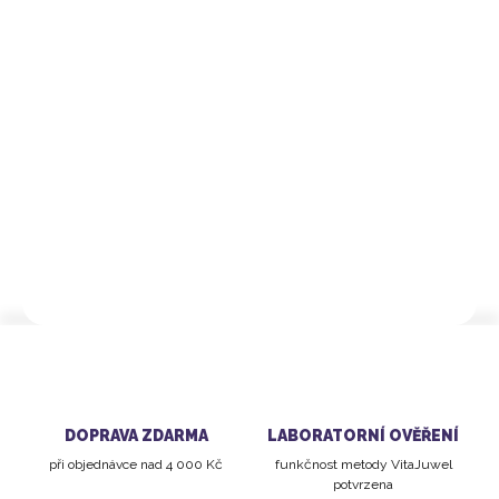
Měrná
Momentálně nedostupné
cena:
MOŽNOSTI
DORUČENÍ
Dvanáct znamení zvěrokruhu -
12 drahokamů
Vyberte si drahokam podle svého znamení
zvěrokruhu
Vhodné pro použití v
láhvi Inu!
DETAILNÍ INFORMACE
DOPRAVA ZDARMA
LABORATORNÍ OVĚŘENÍ
při objednávce nad 4 000 Kč
funkčnost metody VitaJuwel
potvrzena