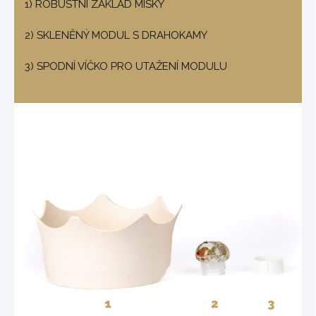
1) ROBUSTNÍ ZÁKLAD MISKY
2) SKLENĚNÝ MODUL S DRAHOKAMY
3) SPODNÍ VÍČKO PRO UTAŽENÍ MODULU