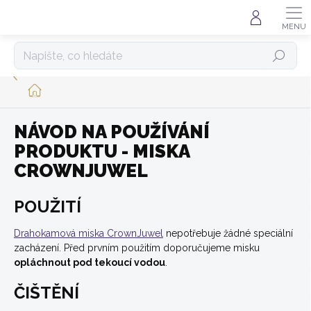
Přejít
na
obsah
HLEDAT
DOMŮ
NÁVOD NA POUŽÍVÁNÍ
PRODUKTU - MISKA
CROWNJUWEL
POUŽITÍ
Drahokamová miska CrownJuwel
nepotřebuje žádné speciální
zacházení. Před prvním použitím doporučujeme misku
opláchnout pod tekoucí vodou
.
ČIŠTĚNÍ