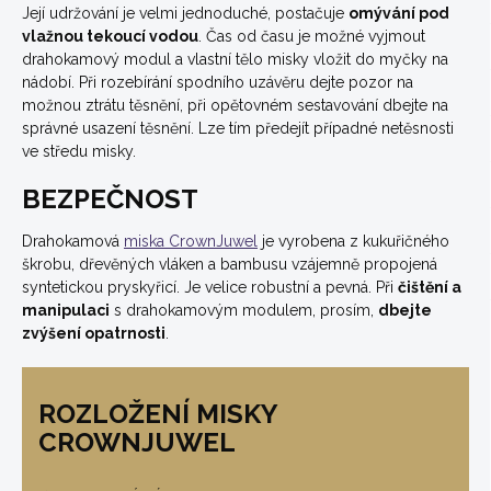
Její udržování je velmi jednoduché, postačuje
omývání pod
vlažnou tekoucí vodou
. Čas od času je možné vyjmout
drahokamový modul a vlastní tělo misky vložit do myčky na
nádobí. Při rozebírání spodního uzávěru dejte pozor na
možnou ztrátu těsnění, při opětovném sestavování dbejte na
správné usazení těsnění. Lze tím předejít případné netěsnosti
ve středu misky.
BEZPEČNOST
Drahokamová
miska CrownJuwel
je vyrobena z kukuřičného
škrobu, dřevěných vláken a bambusu vzájemně propojená
syntetickou pryskyřicí. Je velice robustní a pevná. Při
čištění a
manipulaci
s drahokamovým modulem, prosím,
dbejte
zvýšení opatrnosti
.
ROZLOŽENÍ MISKY
CROWNJUWEL