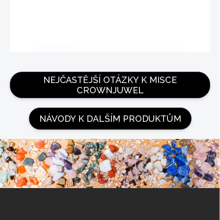
NEJČASTĚJŠÍ OTÁZKY K MISCE
CROWNJUWEL
NÁVODY K DALŠÍM PRODUKTŮM
Z
á
p