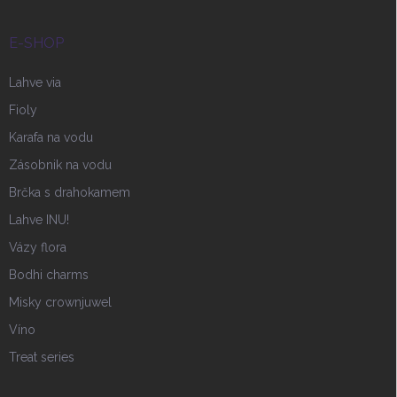
E-SHOP
Lahve via
Fioly
Karafa na vodu
Zásobnik na vodu
Brčka s drahokamem
Lahve INU!
Vázy flora
Bodhi charms
Misky crownjuwel
Víno
Treat series