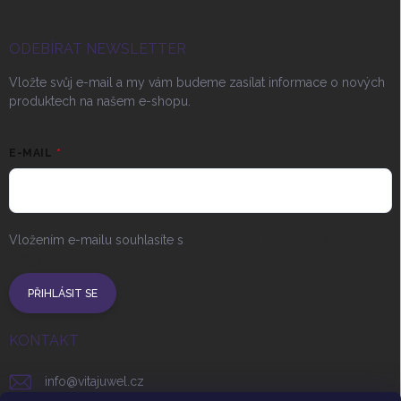
ODEBÍRAT NEWSLETTER
Vložte svůj e-mail a my vám budeme zasílat informace o nových
produktech na našem e-shopu.
E-MAIL
Vložením e-mailu souhlasíte s
podmínkami ochrany osobních
údajů
PŘIHLÁSIT SE
KONTAKT
info
@
vitajuwel.cz