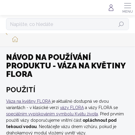
Přejít
na
obsah
HLEDAT
DOMŮ
NÁVOD NA POUŽÍVÁNÍ
PRODUKTU - VÁZA NA KVĚTINY
FLORA
POUŽITÍ
Váza na květiny FLORA
je aktuálně dostupná ve dvou
variantách - v klasické verzi
vázy FLORA
a vázy FLORA se
speciálním vypískováním symbolu Květu života
. Před prvním
použití vázy doporučujeme vnitřní část
opláchnout pod
tekoucí vodou
. Neotáčejte vázu dnem vzhůru, pokud je
drahokamový modul vložený uvnitř vázy.