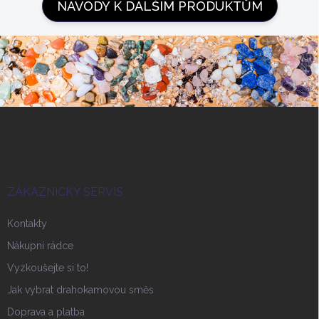
NÁVODY K DALŠÍM PRODUKTŮM
Z
á
p
a
t
í
ZÁKAZNICKÝ SERVIS
Kontakty
Nákupní rádce
Vyzkoušejte si to!
Jak vybrat drahokamovou směs
Doprava a platba