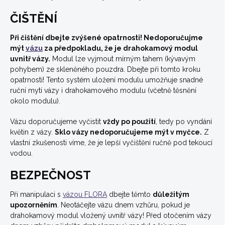
ČIŠTĚNÍ
Při čištění dbejte zvýšené opatrnosti! Nedoporučujme
mýt
vázu
za předpokladu, že je drahokamový modul
uvnitř vázy.
Modul lze vyjmout mírným tahem (kývavým
pohybem) ze skleněného pouzdra. Dbejte při tomto kroku
opatrnosti! Tento systém uložení modulu umožňuje snadné
ruční mytí vázy i drahokamového modulu (včetně těsnění
okolo modulu).
Vázu doporučujeme vyčistit
vždy po použití
, tedy po vyndání
květin z vázy.
Sklo vázy nedoporučujeme mýt v myčce.
Z
vlastní zkušenosti víme, že je lepší vyčištění ručně pod tekoucí
vodou.
BEZPEČNOST
Při manipulaci s
vázou FLORA
dbejte těmto
důležitým
upozorněním
. Neotáčejte vázu dnem vzhůru, pokud je
drahokamový modul vložený uvnitř vázy! Před otočením vázy