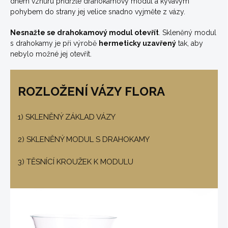
dnem vzhůru přidržte drahokamový modul a kývavým
pohybem do strany jej velice snadno vyjměte z vázy.
Nesnažte se drahokamový modul otevřít
. Skleněný modul
s drahokamy je při výrobě
hermeticky uzavřený
tak, aby
nebylo možné jej otevřít.
ROZLOŽENÍ VÁZY FLORA
1) SKLENĚNÝ ZÁKLAD VÁZY
2) SKLENĚNÝ MODUL S DRAHOKAMY
3) TĚSNÍCÍ KROUŽEK K MODULU