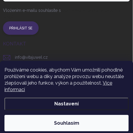
Vložením e-mailu souhlasíte s
podmínkami ochrany osobních
údajů
PŘIHLÁSIT SE
KONTAKT
info
@
vitajuwel.cz
+420 608 262 656
Používáme cookies, abychom Vám umožnili pohodlné
prohlížení webu a díky analýze provozu webu neustále
vitajuwel_czsr
zlepšovali jeho funkce, výkon a použitelnost.
Více
informací
https://www.youtube.com/channel/UCUgHNR3t9ByF_uqm
Nastavení
Copyright 2026
VitaJuwel CZ
. Všechna práva vyhrazena.
Souhlasím
Vytvořil Shoptet