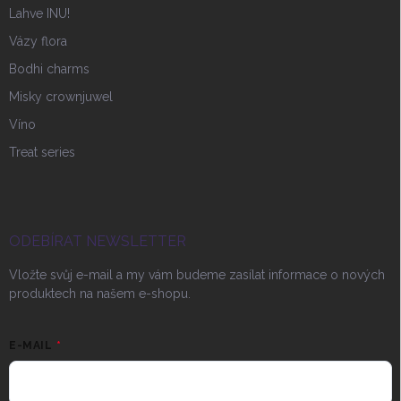
Lahve INU!
Vázy flora
Bodhi charms
Misky crownjuwel
Víno
Treat series
ODEBÍRAT NEWSLETTER
Vložte svůj e-mail a my vám budeme zasílat informace o nových
produktech na našem e-shopu.
E-MAIL