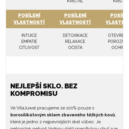
KŘIŠŤÁL
KŘIŠŤÁ
POSÍLENÍ
POSÍLENÍ
POSÍLE
VLASTNOSTÍ
VLASTNOSTÍ
VLASTNO
INTUICE
DETOXIKACE
OTEVŘEN
EMPATIE
RELAXACE
POROZUM
CITLIVOST
OČISTA
OCHRAN
NEJLEPŠÍ SKLO. BEZ
KOMPROMISU
Ve VitaJuwel pracujeme ze 100% pouze s
borosilikátovým sklem zbaveného těžkých kovů
,
které je jedno z nejpevnějších skel vůbec. Je
netoxické, netvoří žádnou další specifickou chuť a je