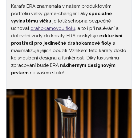
Karafa ERA znamenala v našem produktovém
portfoliu velký game-changer. Díky
speciálně
vyvinutému víčku
je totiž schopna bezpečně
uchovat
drahokamovou fiolu
, a to i při nalévání a
dolévání vody do karafy. ERA poskytuje
exkluzivní
prostředí pro jedinečné drahokamové fioly
a
maximalizuje jejich použití. Vznikem této karafy došlo
ke snoubení designu a funkčnosti. Díky luxusnímu
zpracování bude ERA
nádherným designovým
prvkem
na vašem stole!