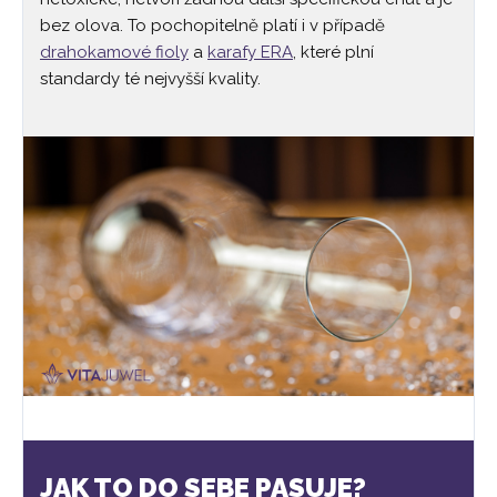
bez olova. To pochopitelně platí i v případě
drahokamové fioly
a
karafy ERA
, které plní
standardy té nejvyšší kvality.
JAK TO DO SEBE PASUJE?