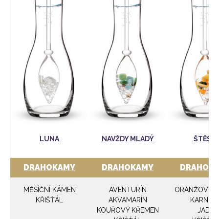
LUNA
NAVŽDY MLADÝ
ŠTĚSTÍ
DRAHOKAMY
DRAHOKAMY
DRAHOK
MĚSÍČNÍ KÁMEN
AVENTURÍN
ORANŽOVÝ K
KŘIŠŤÁL
AKVAMARÍN
KARNEO
KOUŘOVÝ KŘEMEN
JADE