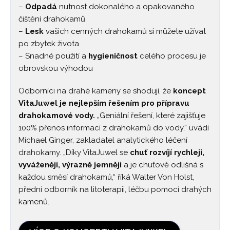
–
Odpadá
nutnost dokonalého a opakovaného
čištění drahokamů
–
Lesk
vašich cenných drahokamů si můžete užívat
po zbytek života
– Snadné použití a
hygieničnost
celého procesu je
obrovskou výhodou
Odborníci na drahé kameny se shodují, že
koncept
VitaJuwel je nejlepším řešením pro přípravu
drahokamové vody.
„Geniální řešení, které zajišťuje
100% přenos informací z drahokamů do vody,“ uvádí
Michael Ginger, zakladatel analytického léčení
drahokamy. „Díky VitaJuwel se
chuť rozvíjí rychleji,
vyváženěji, výrazně jemněji
a je chuťově odlišná s
každou směsí drahokamů,“ říká Walter Von Holst,
přední odborník na litoterapii, léčbu pomocí drahých
kamenů.