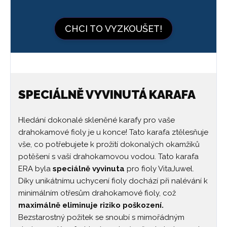
CHCI TO VYZKOUŠET!
SPECIÁLNĚ VYVINUTÁ KARAFA
Hledání dokonalé skleněné karafy pro vaše
drahokamové fioly je u konce! Tato karafa ztělesňuje
vše, co potřebujete k prožití dokonalých okamžiků
potěšení s vaší drahokamovou vodou. Tato karafa
ERA byla
speciálně vyvinuta
pro fioly VitaJuwel.
Díky unikátnímu uchycení fioly dochází při nalévání k
minimálním otřesům drahokamové fioly, což
maximálně eliminuje riziko poškození.
Bezstarostný požitek se snoubí s mimořádným