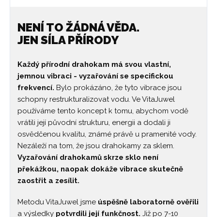
NENÍ TO ŽÁDNÁ VĚDA.
JEN SÍLA PŘÍRODY
Každý přírodní drahokam má svou vlastní,
jemnou vibraci - vyzařování se specifickou
frekvencí.
Bylo prokázáno, že tyto vibrace jsou
schopny restrukturalizovat vodu. Ve VitaJuwel
používáme tento koncept k tomu, abychom vodě
vrátili její původní strukturu, energii a dodali ji
osvědčenou kvalitu, známé právě u pramenité vody.
Nezáleží na tom, že jsou drahokamy za sklem.
Vyzařování drahokamů skrze sklo není
překážkou, naopak dokáže vibrace skutečně
zaostřit a zesílit.
Metodu VitaJuwel jsme
úspěšně laboratorně ověřili
a výsledky
potvrdili její funkčnost.
Již po 7-10