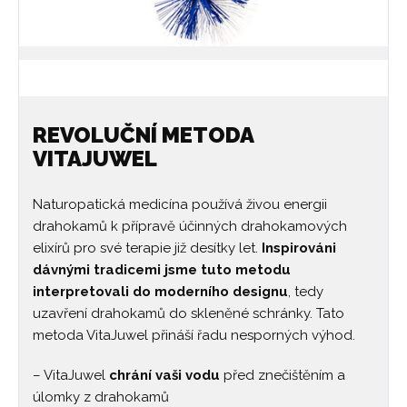
REVOLUČNÍ METODA
VITAJUWEL
Naturopatická medicína používá živou energii
drahokamů k přípravě účinných drahokamových
elixírů pro své terapie již desítky let.
Inspirováni
dávnými tradicemi jsme tuto metodu
interpretovali do moderního designu
, tedy
uzavření drahokamů do skleněné schránky. Tato
metoda VitaJuwel přináší řadu nesporných výhod.
– VitaJuwel
chrání vaši vodu
před znečištěním a
úlomky z drahokamů