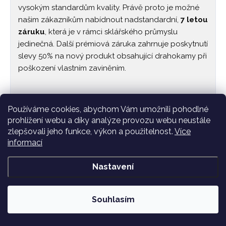
vysokým standardům kvality. Právě proto je možné
našim zákazníkům nabídnout nadstandardní,
7 letou
záruku
, která je v rámci sklářského průmyslu
jedinečná. Další prémiová záruka zahrnuje poskytnutí
slevy 50% na nový produkt obsahující drahokamy při
poškození vlastním zaviněním.
Používáme cookies, abychom Vám umožnili pohodlné
prohlížení webu a díky analýze provozu webu neustále
zlepšovali jeho funkce, výkon a použitelnost.
Více
informací
Nastavení
Souhlasím