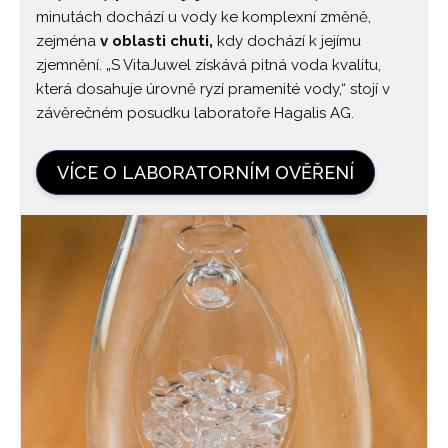
minutách dochází u vody ke komplexní změně,
zejména
v oblasti chuti,
kdy dochází k jejímu
zjemnění. „S VitaJuwel získává pitná voda kvalitu,
která dosahuje úrovně ryzí pramenité vody,“ stojí v
závěrečném posudku laboratoře Hagalis AG.
VÍCE O LABORATORNÍM OVĚŘENÍ