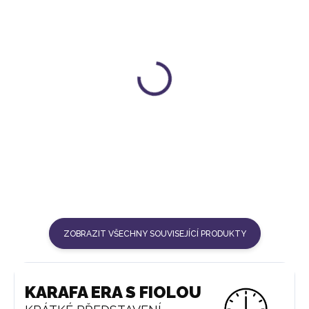
SADA SKLENIC Z
KARTÁČ VITAJUWEL
BOROSILIKÁTOVÉHO SKLA
277 Kč
(6 KS)
699 Kč
ZOBRAZIT VŠECHNY SOUVISEJÍCÍ PRODUKTY
KARAFA ERA S FIOLOU