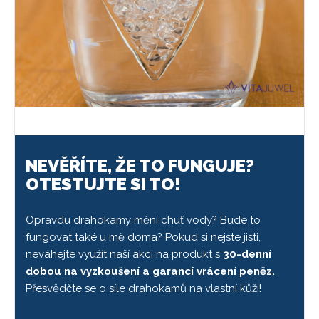
NEVĚŘÍTE, ŽE TO FUNGUJE?
OTESTUJTE SI TO!
Opravdu drahokamy mění chuť vody? Bude to
fungovat také u mě doma? Pokud si nejste jisti,
neváhejte využít naší akci na produkt s
30-denní
dobou na vyzkoušení a garancí vrácení peněz.
Přesvědčte se o síle drahokamů na vlastní kůži!