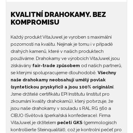
KVALITNÍ DRAHOKAMY. BEZ
KOMPROMISU
Každý produkt VitaJuwel je vyroben s maximální
pozorností na kvalitu. Nejinak je tomu i v případě
drahých kamenů, které v našich produktech
používáme. Drahokamy ve výrobcích VitaJuwel jsou
získávány
fair-trade způsobem
od našich partnerů,
se kterými spolupracujeme dlouhodobě.
Všechny
naše drahokamy neobsahují umělý povlak
(syntetickou pryskyřici) a jsou 100% originální
.
Jsme držitelé certifikátu EPI Institutu (institut pro
zkoumání kvality drahokamů), který potvrzuje, že
jsou naše drahokamy v souladu s RAL RG 560 a
CIBJO (Světová šperkařská konfederace). Firma
VitaJuwel je držitelem
pečeti GKS
(gemmologisch
kontrollierte Steinqualität), což je kontrolní pečeť pro