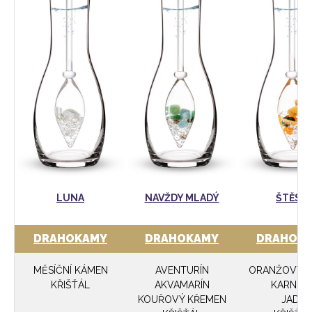
LUNA
NAVŽDY MLADÝ
ŠTĚSTÍ
DRAHOKAMY
DRAHOKAMY
DRAHOK
MĚSÍČNÍ KÁMEN
AVENTURÍN
ORANŽOVÝ K
KŘIŠŤÁL
AKVAMARÍN
KARNEO
KOUŘOVÝ KŘEMEN
JADE