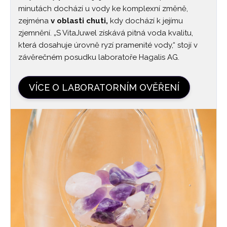
minutách dochází u vody ke komplexní změně,
zejména
v oblasti chuti,
kdy dochází k jejímu
zjemnění. „S VitaJuwel získává pitná voda kvalitu,
která dosahuje úrovně ryzí pramenité vody,“ stojí v
závěrečném posudku laboratoře Hagalis AG.
VÍCE O LABORATORNÍM OVĚŘENÍ