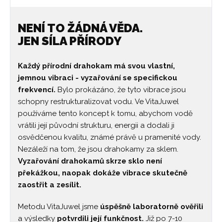
NENÍ TO ŽÁDNÁ VĚDA.
JEN SÍLA PŘÍRODY
Každý přírodní drahokam má svou vlastní,
jemnou vibraci - vyzařování se specifickou
frekvencí.
Bylo prokázáno, že tyto vibrace jsou
schopny restrukturalizovat vodu. Ve VitaJuwel
používáme tento koncept k tomu, abychom vodě
vrátili její původní strukturu, energii a dodali ji
osvědčenou kvalitu, známé právě u pramenité vody.
Nezáleží na tom, že jsou drahokamy za sklem.
Vyzařování drahokamů skrze sklo není
překážkou, naopak dokáže vibrace skutečně
zaostřit a zesílit.
Metodu VitaJuwel jsme
úspěšně laboratorně ověřili
a výsledky
potvrdili její funkčnost.
Již po 7-10