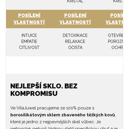
KŘIŠŤÁL
KŘIŠŤÁ
POSÍLENÍ
POSÍLENÍ
POSÍLE
VLASTNOSTÍ
VLASTNOSTÍ
VLASTNO
INTUICE
DETOXIKACE
OTEVŘEN
EMPATIE
RELAXACE
POROZUM
CITLIVOST
OČISTA
OCHRAN
NEJLEPŠÍ SKLO. BEZ
KOMPROMISU
Ve VitaJuwel pracujeme ze 100% pouze s
borosilikátovým sklem zbaveného těžkých kovů
,
které je jedno z nejpevnějších skel vůbec. Je
netoxické, netvoří žádnou další specifickou chuť a je