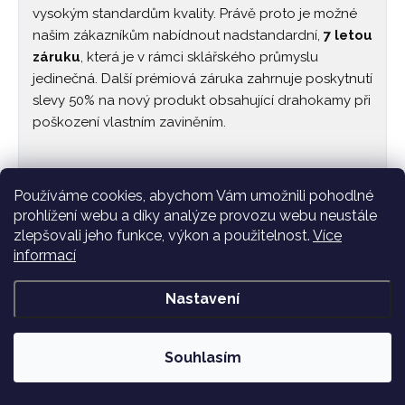
vysokým standardům kvality. Právě proto je možné
našim zákazníkům nabídnout nadstandardní,
7 letou
záruku
, která je v rámci sklářského průmyslu
jedinečná. Další prémiová záruka zahrnuje poskytnutí
slevy 50% na nový produkt obsahující drahokamy při
poškození vlastním zaviněním.
Používáme cookies, abychom Vám umožnili pohodlné
prohlížení webu a díky analýze provozu webu neustále
zlepšovali jeho funkce, výkon a použitelnost.
Více
informací
Nastavení
Souhlasím