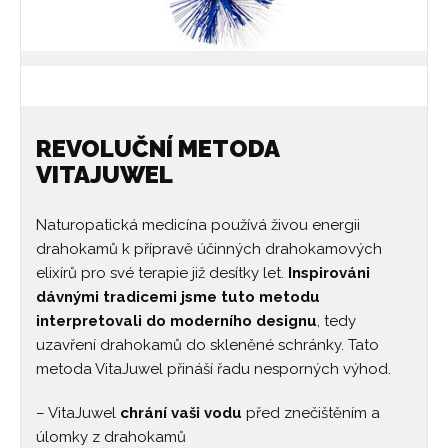
REVOLUČNÍ METODA
VITAJUWEL
Naturopatická medicína používá živou energii
drahokamů k přípravě účinných drahokamových
elixírů pro své terapie již desítky let.
Inspirováni
dávnými tradicemi jsme tuto metodu
interpretovali do moderního designu
, tedy
uzavření drahokamů do skleněné schránky. Tato
metoda VitaJuwel přináší řadu nesporných výhod.
– VitaJuwel
chrání vaši vodu
před znečištěním a
úlomky z drahokamů