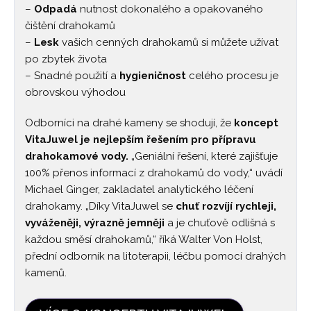
–
Odpadá
nutnost dokonalého a opakovaného
čištění drahokamů
–
Lesk
vašich cenných drahokamů si můžete užívat
po zbytek života
– Snadné použití a
hygieničnost
celého procesu je
obrovskou výhodou
Odborníci na drahé kameny se shodují, že
koncept
VitaJuwel je nejlepším řešením pro přípravu
drahokamové vody.
„Geniální řešení, které zajišťuje
100% přenos informací z drahokamů do vody,“ uvádí
Michael Ginger, zakladatel analytického léčení
drahokamy. „Díky VitaJuwel se
chuť rozvíjí rychleji,
vyváženěji, výrazně jemněji
a je chuťově odlišná s
každou směsí drahokamů,“ říká Walter Von Holst,
přední odborník na litoterapii, léčbu pomocí drahých
kamenů.