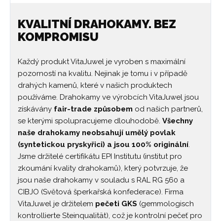
KVALITNÍ DRAHOKAMY. BEZ
KOMPROMISU
Každý produkt VitaJuwel je vyroben s maximální
pozorností na kvalitu. Nejinak je tomu i v případě
drahých kamenů, které v našich produktech
používáme. Drahokamy ve výrobcích VitaJuwel jsou
získávány
fair-trade způsobem
od našich partnerů,
se kterými spolupracujeme dlouhodobě.
Všechny
naše drahokamy neobsahují umělý povlak
(syntetickou pryskyřici) a jsou 100% originální
.
Jsme držitelé certifikátu EPI Institutu (institut pro
zkoumání kvality drahokamů), který potvrzuje, že
jsou naše drahokamy v souladu s RAL RG 560 a
CIBJO (Světová šperkařská konfederace). Firma
VitaJuwel je držitelem
pečeti GKS
(gemmologisch
kontrollierte Steinqualität), což je kontrolní pečeť pro