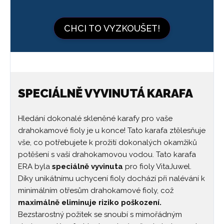
CHCI TO VYZKOUŠET!
SPECIÁLNĚ VYVINUTÁ KARAFA
Hledání dokonalé skleněné karafy pro vaše
drahokamové fioly je u konce! Tato karafa ztělesňuje
vše, co potřebujete k prožití dokonalých okamžiků
potěšení s vaší drahokamovou vodou. Tato karafa
ERA byla
speciálně vyvinuta
pro fioly VitaJuwel.
Díky unikátnímu uchycení fioly dochází při nalévání k
minimálním otřesům drahokamové fioly, což
maximálně eliminuje riziko poškození.
Bezstarostný požitek se snoubí s mimořádným