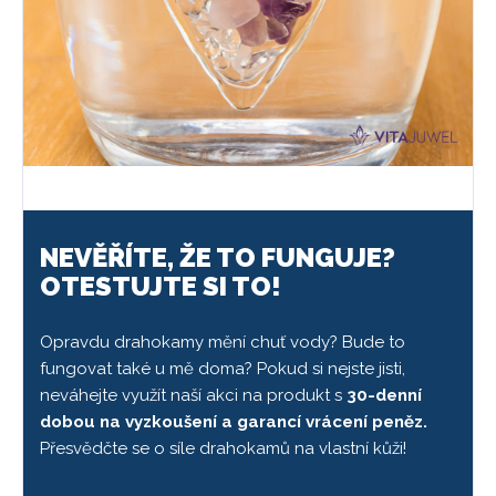
NEVĚŘÍTE, ŽE TO FUNGUJE?
OTESTUJTE SI TO!
Opravdu drahokamy mění chuť vody? Bude to
fungovat také u mě doma? Pokud si nejste jisti,
neváhejte využít naší akci na produkt s
30-denní
dobou na vyzkoušení a garancí vrácení peněz.
Přesvědčte se o síle drahokamů na vlastní kůži!