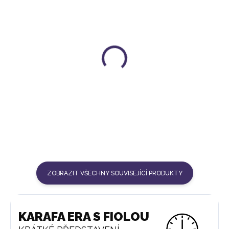
SADA SKLENIC Z
KARTÁČ VITAJUWEL
BOROSILIKÁTOVÉHO SKLA
277 Kč
(6 KS)
699 Kč
ZOBRAZIT VŠECHNY SOUVISEJÍCÍ PRODUKTY
KARAFA ERA S FIOLOU