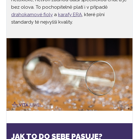
bez olova. To pochopitelně platí i v případě
drahokamové fioly
a
karafy ERA
, které plní
standardy té nejvyšší kvality.
JAK TO DO SEBE PASUJE?